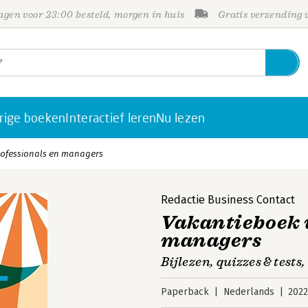
gen voor 23:00 besteld, morgen in huis
Gratis verzending
rige boeken
Interactief leren
Nu lezen
rofessionals en managers
Redactie Business Contact
Vakantieboek v
managers
Bijlezen, quizzes & tests,
Paperback
Nederlands
202