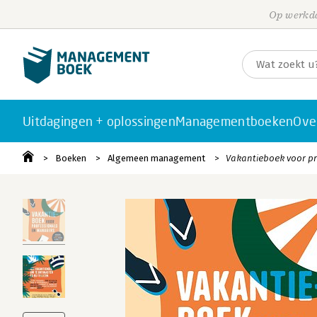
Op werkda
Uitdagingen + oplossingen
Managementboeken
Ove
Boeken
Algemeen management
Vakantieboek voor p