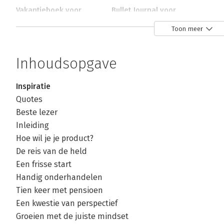
Vakantieboek voor
Bullet Journal voor
(nu even niet)
professionals
Toon meer
werkende mensen
Bekijk alle boeken
Inhoudsopgave
Inspiratie
Quotes
Beste lezer
Inleiding
Hoe wil je je product?
De reis van de held
Een frisse start
Handig onderhandelen
Tien keer met pensioen
Een kwestie van perspectief
Groeien met de juiste mindset