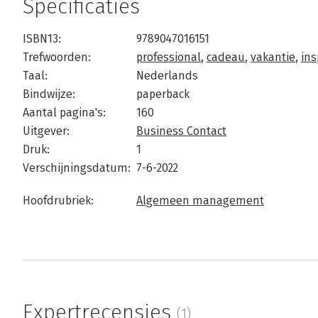
Specificaties
ISBN13:
9789047016151
Trefwoorden:
professional
,
cadeau
,
vakantie
,
ins
Taal:
Nederlands
Bindwijze:
paperback
Aantal pagina's:
160
Uitgever:
Business Contact
Druk:
1
Verschijningsdatum:
7-6-2022
Hoofdrubriek:
Algemeen management
Expertrecensies
(1)