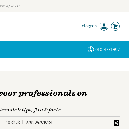
 vanaf €20
Inloggen
010-4731397
Personen
Trefwoorden
oor professionals en
 trends & tips, fun & facts
2
1e druk
9789047016151