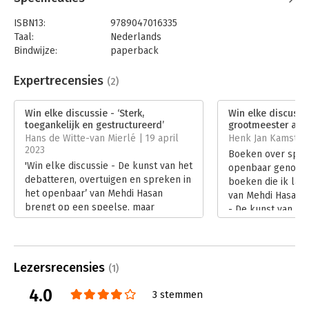
ISBN13:
9789047016335
Taal:
Nederlands
Bindwijze:
paperback
Aantal pagina's:
336
Uitgever:
Business Contact
Expertrecensies
(2)
Druk:
1
Verschijningsdatum:
22-3-2023
Win elke discussie - ‘Sterk,
Win elke discussie
toegankelijk en gestructureerd’
grootmeester aan
Hoofdrubriek:
Communicatie en media
Hans de Witte-van Mierlé | 19 april
Henk Jan Kamsteeg
2023
Boeken over spre
'Win elke discussie - De kunst van het
openbaar genoeg.
debatteren, overtuigen en spreken in
boeken die ik las,
het openbaar’ van Mehdi Hasan
van Mehdi Hasan: ‘
brengt op een speelse, maar
- De kunst van he
gestructureerde manier de fijne
overtuigen en spr
kneepjes van debat en voordracht.
openbaar’. In de l
Het boek is een aanrader.
grootmeester.
Lees verder
Lees verder
Lezersrecensies
(1)
4.0
3 stemmen