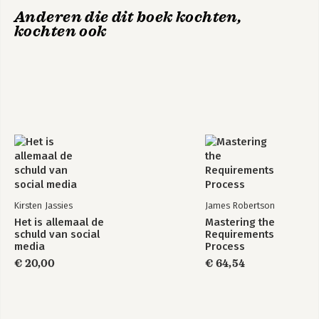
Noten 289
Anderen die dit boek kochten,
Register 329
kochten ook
Kirsten Jassies
James Robertson
Het is allemaal de
Mastering the
schuld van social
Requirements
media
Process
€ 20,00
€ 64,54