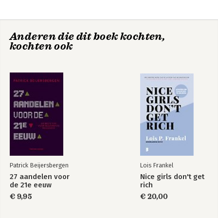
5. Kritiek en zwaktes 55
6. De huidige portefeuille en de laatste aankopen 60
7. Zelf een Warren Buffett worden 67
Anderen die dit boek kochten,
27 aandelen voor
De kleine buffett
kochten ook
Bronnen en verder lezen 75
de 21e eeuw
Over de auteur 77
Patrick Beijersbergen
Lois Frankel
27 aandelen voor
Nice girls don't get
de 21e eeuw
rich
Wat en hoe met
geld
€ 9,95
€ 20,00