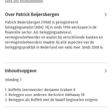
Lees ons recensiebeleid
Over Patrick Beijersbergen
Patrick Beijersbergen (1968) is geregistreerd 
beleggingsanalist (RBA). Hij is sinds 1996 werkzaam in de 
financiële sector. Als beleggingsadviseur, 
vermogensbeheerder en analist bij verschillende banken en 
vermogensbeheerders maakte hij alle aspecten van de 
beleggingspraktijk in Nederland van nabij mee. Sinds 2008 is 
hij hoofd economische zaken bij de VEB.
Andere boeken door Patrick
Beijersbergen
Inhoudsopgave
Inleiding 7
1. Buffetts leermeester: Benjamin Graham 9
2. Beleggen voor anderen: Berkshire Hathaway 18
3. Beleggen als Buffett met de twaalf beginselen volgens
Hagstrom 32
4. Enkele bekende navolgers en geestverwanten 48