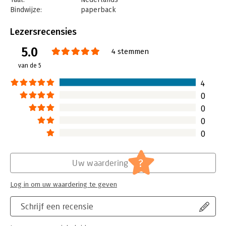
Bindwijze:
paperback
Aantal pagina's:
80
Uitgever:
Business Contact
Lezersrecensies
Druk:
3
5.0
Verschijningsdatum:
20-6-2023
4 stemmen
van de 5
Hoofdrubriek:
Personal finance
Serie:
De kleine...
4
0
0
0
0
?
Uw waardering
Log in om uw waardering te geven
Schrijf een recensie