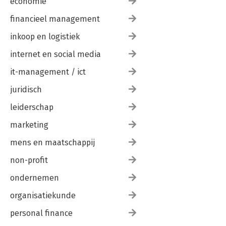
economie
Nawoord 135
Dankwoord 137
financieel management
inkoop en logistiek
internet en social media
it-management / ict
juridisch
leiderschap
marketing
mens en maatschappij
non-profit
ondernemen
organisatiekunde
personal finance