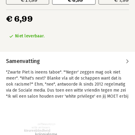
€ 17,99
€ 6,99
€ 7,99
€ 6,99
Niet leverbaar.
Samenvatting
"Zwarte Piet is ineens taboe". "'Neger' zeggen mag ook niet
meer". "What's next? Blanke vla uit de schappen want dat is
ook racisme?" Ehm, "nee", antwoorde ik sinds 2012 regelmatig
via de Sociale media. Dus toen een witte vriendin tegen me zei
"Ik wil een salon houden over 'white privilege' en jij MOET erbij
zijn," over witte dwang gesproken, was ik enthousiast. Het was
begin 2014. Vlak na het uitbarsten van de zwarte piet discussie.
Er werd veel gezegd, geschreven en vooral gescholden. Het
land geroemd om openheid, vrijheid van meningsuiting en
zelfbewustzijn
tolerantie leek in een blackface-crisis in de ban van 'Pietitie'.
witte verlossers
kleurenblindheid
kolonialisme