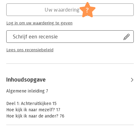
Hoofdrubriek:
Mens en maatschappij
?
Uw waardering
Log in om uw waardering te geven
Schrijf een recensie
Lees ons recensiebeleid
Inhoudsopgave
Algemene inleiding 7
Deel 1: Achteruitkijken 15
Hoe kijk ik naar mezelf? 17
Hoe kijk ik naar de ander? 76
Deel 2: Vooruitblikken 119
Hoe kunnen we samen verder? 121