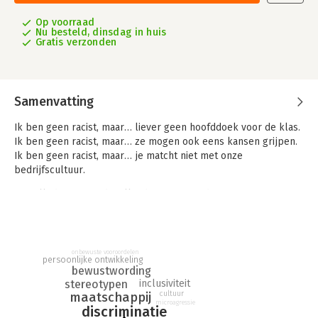
Op voorraad
Nu besteld, dinsdag in huis
Gratis verzonden
Samenvatting
Ik ben geen racist, maar… liever geen hoofddoek voor de klas.
Ik ben geen racist, maar… ze mogen ook eens kansen grijpen.
Ik ben geen racist, maar… je matcht niet met onze
bedrijfscultuur.
Een alledaagse zin die elke dag aantoont dat racisme
alomtegenwoordig is, al gebeurt het vaak in bedekte termen,
via geniepige bochten en omwegen. Ontdek in dit boek hoe
uitsluiting werkt, hoe ook jij bevooroordeeld bent, en waarom
jij stereotiep denkt en handelt. Leer wie je bent en hoe je doen
onbewuste vooroordelen
persoonlijke ontwikkeling
en laten wordt beïnvloed door je cultuur en economische
bewustwording
positie. Maar hoe kan je bewust en anders omgaan met jouw
stereotypen
inclusiviteit
witte huidskleur?
cultuur
maatschappij
microagressie
discriminatie
Dit boek leert je – op een pijnlijke en confronterende manier –