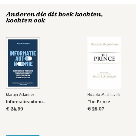
Dankje 165
Anderen die dit boek kochten,
Literatuurlijst 169
kochten ook
Martijn Aslander
Niccolo Machiavelli
Informatieautonomie
The Prince
€ 24,99
€ 28,07