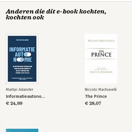
Een uitzonderlijke vrouw 61
Anderen die dit e-book kochten,
De Amerikaanse vriend 69
kochten ook
Duitse ‘atoombom’ 76
Op weg naar de euro 83
Wantrouwen tussen Parijs en Bonn 91
3. De storm 101
Fraude in Athene 101
De macht van de financiële markten 110
Wie regeert: politici of beleggers? 117
De lange arm van Washington 123
4. Alle wegen leiden naar Berlijn 133
De ‘goudroof’ 133
Crisismanagement door Merkozy 139
Martijn Aslander
Niccolo Machiavelli
Duits Europa bestaat niet 153
Informatieautonomie
The Prince
Merkels vertrouwelingen 163
€ 24,99
€ 28,07
5. Monetaire goochelaars 171
God in Frankfurt 171
Merkel en Super Mario 181
Hervormen doet pijn 202