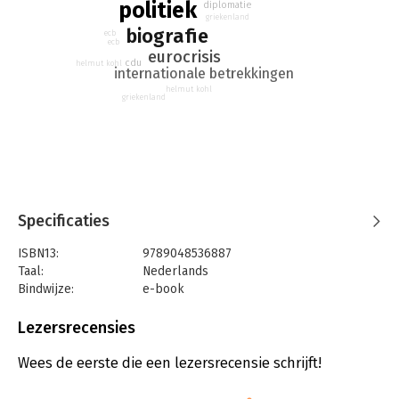
politiek
diplomatie
griekenland
Journalist Michèle de Waard beschrijft met veel verve het
biografie
ecb
ecb
politieke leven van Angela Merkel en gaat in detail in op:
eurocrisis
o haar discipline, politieke instinct en morele kompas.
cdu
helmut kohl
internationale betrekkingen
o haar voorbeelden en drijfveren.
helmut kohl
o haar motieven om meteen na de val van de Berlijnse Muur de
griekenland
politiek in te gaan.
o haar strijd om de macht van de financiële markten in te
dammen.
o de noodzakelijke modernisering van de eurolanden.
o het beleid om de eurocrisis te overwinnen.
Merkels verhaal is ook het verhaal van Duitsland dat na de
Specificaties
hereniging zijn tweede kans gebruikt om de waarden van
ISBN13:
9789048536887
Europa en de Europese samenwerking te versterken.
Taal:
Nederlands
Bindwijze:
e-book
Beveiliging:
watermerk
Bestandsformaat:
epub
Lezersrecensies
Aantal pagina's:
300
Uitgever:
Amsterdam University Press
Wees de eerste die een lezersrecensie schrijft!
Druk:
1
Verschijningsdatum:
25-8-2017