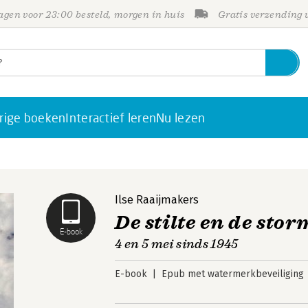
gen voor 23:00 besteld, morgen in huis
Gratis verzending
rige boeken
Interactief leren
Nu lezen
Ilse Raaijmakers
De stilte en de stor
E-book
4 en 5 mei sinds 1945
E-book
Epub met watermerkbeveiliging