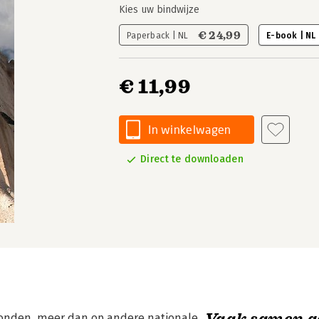
Kies uw bindwijze
€ 24,99
Paperback | NL
E-book | NL
€ 11,99
In winkelwagen
Direct te downloaden
Vaak samen g
bonden, meer dan op andere nationale