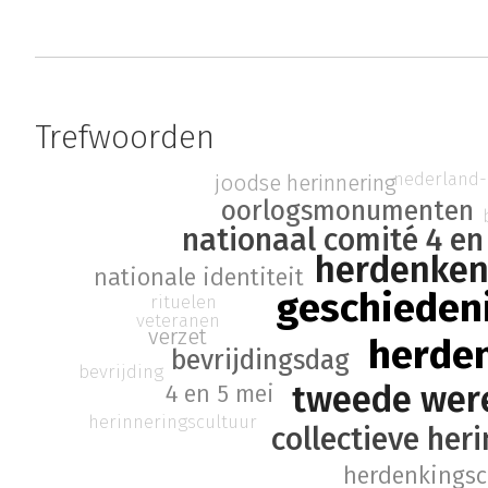
Trefwoorden
nederland-
joodse herinnering
oorlogsmonumenten
nationaal comité 4 en
herdenke
nationale identiteit
geschieden
rituelen
veteranen
verzet
herde
bevrijdingsdag
bevrijding
tweede wer
4 en 5 mei
herinneringscultuur
collectieve her
herdenkingsc