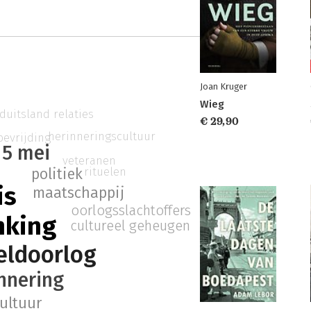
Joan Kruger
Wieg
duitsland relaties
€ 29,90
herinneringscultuur
bevrijding
 5 mei
veteranen
n
rituelen
politiek
is
maatschappij
oorlogsslachtoffers
nking
cultureel geheugen
eldoorlog
innering
ultuur