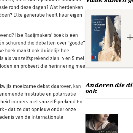
ussie rond deze dagen? Wat herdenken
oen? Elke generatie heeft haar eigen
evend? Ilse Raaijmakers' boek is een
 én schurend die debatten over "goede"
jke boek maakt ook duidelijk hoe
dels als vanzelfsprekend zien. 4 en 5 mei
doden en probeert die herinnering mee
Anderen die di
kwijls moeizame debat daarover, kan
ook
enemende frustratie en polarisatie
ijheid immers niet vanzelfsprekend En
rk - dat ze dat opnieuw onder onze
iedenis van de Internationale