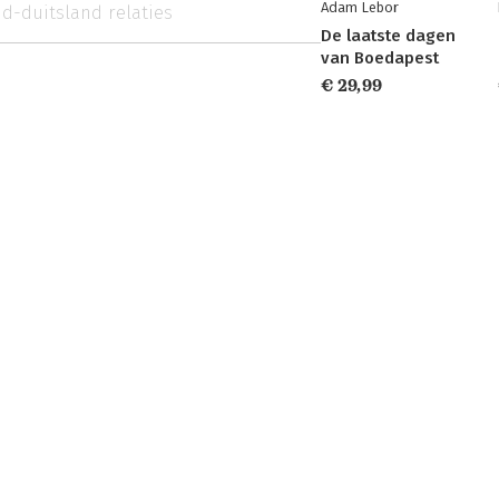
Adam Lebor
d-duitsland relaties
De laatste dagen
van Boedapest
€ 29,99