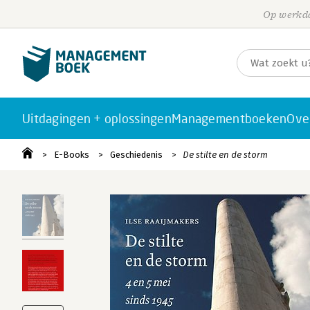
Op werkda
Uitdagingen + oplossingen
Managementboeken
Ove
E-Books
Geschiedenis
De stilte en de storm