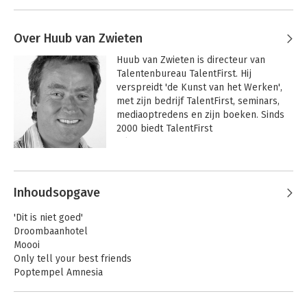
Over Huub van Zwieten
Huub van Zwieten is directeur van 
Talentenbureau TalentFirst. Hij 
verspreidt 'de Kunst van het Werken', 
met zijn bedrijf TalentFirst, seminars, 
mediaoptredens en zijn boeken. Sinds 
2000 biedt TalentFirst 
talentenprogramma's voor 
particulieren en bedrijven. Na zes 
Andere boeken door Huub van
theoretische managementboeken over 
Zwieten
diverse loopbaanthema's, komt 
Inhoudsopgave
binnenkort zijn inspiratieroman 'Marijn 
is klaar met werken' uit.
'Dit is niet goed'
Droombaanhotel
Moooi
Only tell your best friends
Poptempel Amnesia
Huis met de hoofden
Locatie de Bloei