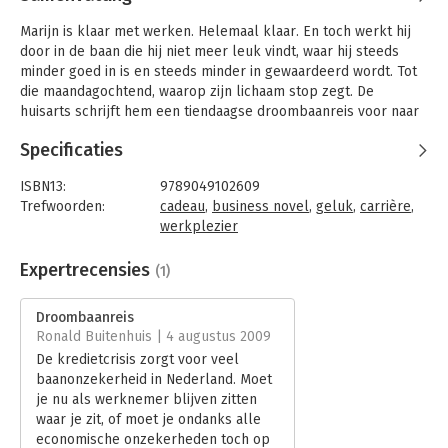
Marijn is klaar met werken. Helemaal klaar. En toch werkt hij
door in de baan die hij niet meer leuk vindt, waar hij steeds
minder goed in is en steeds minder in gewaardeerd wordt. Tot
die maandagochtend, waarop zijn lichaam stop zegt. De
huisarts schrijft hem een tiendaagse droombaanreis voor naar
'het Nieuwe Werck' waar Marijn de ene na de andere magische
Specificaties
ontmoeting beleeft met inspirerende mensen voor wie werk
een wezenlijk deel is van hun leven. Levenskunstenaars, voor
ISBN13:
9789049102609
wie werk leven is, en leven werk. Er is geen verschil.
Trefwoorden:
cadeau
,
business novel
,
geluk
,
carrière
,
In die ontmoetingen dienen zich - gek genoeg - steeds precies
werkplezier
de antwoorden aan op de vragen waar Marijn mee worstelt.
Taal:
Nederlands
Marijn ontdekt gaandeweg wat hem drijft en boeit en wat hij de
Bindwijze:
gebonden
Expertrecensies
(1)
wereld te bieden heeft. Het helpt hem om precies te
Aantal pagina's:
109
ontdekken hoe zijn droombaan eruit ziet. Dat blijkt makkelijker
Uitgever:
Unieboek | Het Spectrum
Droombaanreis
en dichterbij dan hij dacht! Geïnspireerd en bevlogen is hij na
Druk:
1
Ronald Buitenhuis | 4 augustus 2009
tien dagen de kunst van het werken machtig en beseft hij zich
Hoofdrubriek:
Werk en loopbaan
De kredietcrisis zorgt voor veel
dat hij met zijn droombaan voorgoed klaar is met werken.
baanonzekerheid in Nederland. Moet
je nu als werknemer blijven zitten
Dit prachtig vormgegeven koffietafelboek is een
waar je zit, of moet je ondanks alle
managementboek en roman in één. Tussen de verhaallijn door
economische onzekerheden toch op
zijn interviews opgenomen met muzikanten, zakenlieden, een