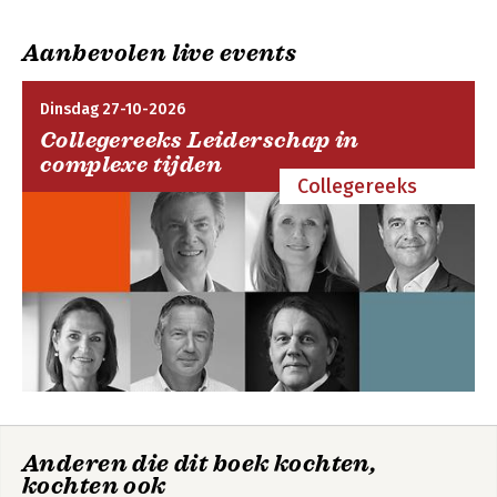
Seats 2 meet
Theater aan het water
Aanbevolen live events
Klaar
De z(z)p'er als
merk
Dinsdag 27-10-2026
Collegereeks Leiderschap in
complexe tijden
Collegereeks
Bekijk alle boeken
Anderen die dit boek kochten,
kochten ook