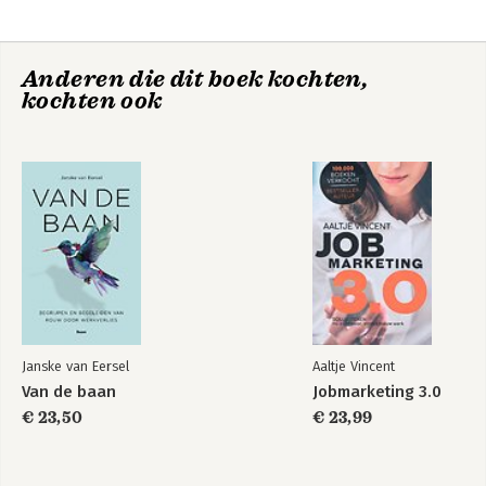
Seats 2 meet
Theater aan het water
Klaar
Anderen die dit boek kochten,
De z(z)p'er als
kochten ook
merk
Bekijk alle boeken
Janske van Eersel
Aaltje Vincent
Van de baan
Jobmarketing 3.0
€ 23,50
€ 23,99