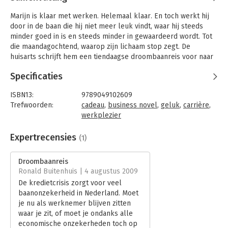
Marijn is klaar met werken. Helemaal klaar. En toch werkt hij
door in de baan die hij niet meer leuk vindt, waar hij steeds
minder goed in is en steeds minder in gewaardeerd wordt. Tot
die maandagochtend, waarop zijn lichaam stop zegt. De
huisarts schrijft hem een tiendaagse droombaanreis voor naar
'het Nieuwe Werck' waar Marijn de ene na de andere magische
Specificaties
ontmoeting beleeft met inspirerende mensen voor wie werk
een wezenlijk deel is van hun leven. Levenskunstenaars, voor
ISBN13:
9789049102609
wie werk leven is, en leven werk. Er is geen verschil.
Trefwoorden:
cadeau
,
business novel
,
geluk
,
carrière
,
In die ontmoetingen dienen zich - gek genoeg - steeds precies
werkplezier
de antwoorden aan op de vragen waar Marijn mee worstelt.
Taal:
Nederlands
Marijn ontdekt gaandeweg wat hem drijft en boeit en wat hij de
Bindwijze:
gebonden
Expertrecensies
(1)
wereld te bieden heeft. Het helpt hem om precies te
Aantal pagina's:
109
ontdekken hoe zijn droombaan eruit ziet. Dat blijkt makkelijker
Uitgever:
Unieboek | Het Spectrum
Droombaanreis
en dichterbij dan hij dacht! Geïnspireerd en bevlogen is hij na
Druk:
1
Ronald Buitenhuis | 4 augustus 2009
tien dagen de kunst van het werken machtig en beseft hij zich
Hoofdrubriek:
Werk en loopbaan
De kredietcrisis zorgt voor veel
dat hij met zijn droombaan voorgoed klaar is met werken.
baanonzekerheid in Nederland. Moet
je nu als werknemer blijven zitten
Dit prachtig vormgegeven koffietafelboek is een
waar je zit, of moet je ondanks alle
managementboek en roman in één. Tussen de verhaallijn door
economische onzekerheden toch op
zijn interviews opgenomen met muzikanten, zakenlieden, een