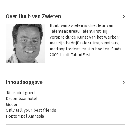
Over Huub van Zwieten
Huub van Zwieten is directeur van 
Talentenbureau TalentFirst. Hij 
verspreidt 'de Kunst van het Werken', 
met zijn bedrijf TalentFirst, seminars, 
mediaoptredens en zijn boeken. Sinds 
2000 biedt TalentFirst 
talentenprogramma's voor 
particulieren en bedrijven. Na zes 
Andere boeken door Huub van
theoretische managementboeken over 
Zwieten
diverse loopbaanthema's, komt 
Inhoudsopgave
binnenkort zijn inspiratieroman 'Marijn 
is klaar met werken' uit.
'Dit is niet goed'
Droombaanhotel
Moooi
Only tell your best friends
Poptempel Amnesia
Huis met de hoofden
Locatie de Bloei