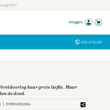
 vanaf €20
Inloggen
010-4731397
Personen
Trefwoorden
ereldoorlog haar grote liefde. Maar
dan de dood.
k
9789049202064