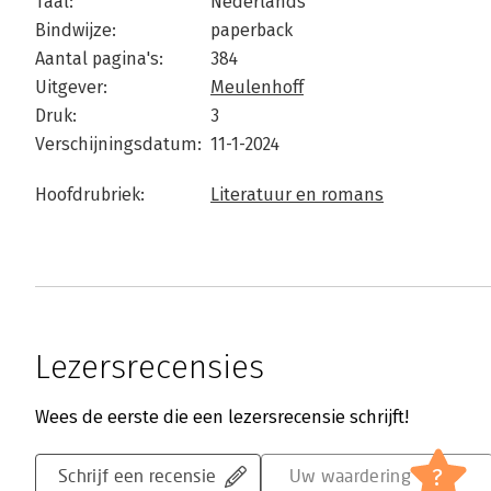
Taal:
Nederlands
Bindwijze:
paperback
Aantal pagina's:
384
Uitgever:
Meulenhoff
Druk:
3
Verschijningsdatum:
11-1-2024
Hoofdrubriek:
Literatuur en romans
Lezersrecensies
Wees de eerste die een lezersrecensie schrijft!
?
Schrijf een recensie
Uw waardering