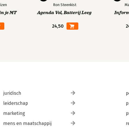
izen
Ron Steenkist
Ma
in je MT
Agenda Vol, Batterij Leeg
Infor
24,50
2
juridisch
p
leiderschap
p
marketing
p
mens en maatschappij
r