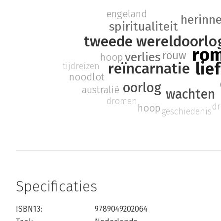
engeland
herinn
spiritualiteit
tweede wereldoorlo
ro
rouw
verlies
hoop
lie
reïncarnatie
tijdreizen
noodlot
oorlog
australië
wachten
dromen
d
hoop
geschiedenis
Specificaties
ISBN13:
9789049202064