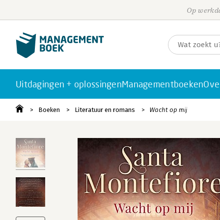
Op werkda
Uitdagingen + oplossingen
Managementboeken
Ove
Boeken
Literatuur en romans
Wacht op mij