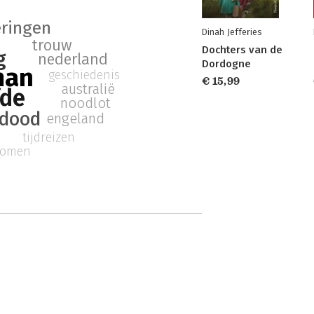
eringen
Dinah Jefferies
trouw
Dochters van de
g
nederland
Dordogne
man
geschiedenis
€ 15,99
australië
fde
noodlot
dood
engeland
tijdreizen
romen