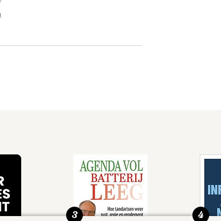
n
3
4