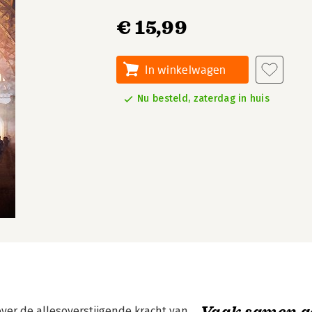
€ 15,99
In winkelwagen
Nu besteld, zaterdag in huis
Vaak samen g
ver de allesoverstijgende kracht van