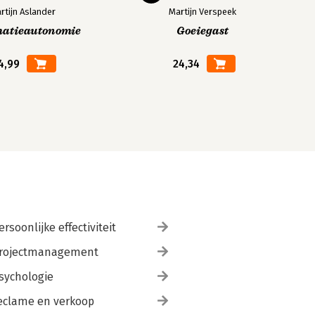
rtijn Aslander
Martijn Verspeek
matieautonomie
Goeiegast
4,99
24,34
ersoonlijke effectiviteit
rojectmanagement
sychologie
eclame en verkoop