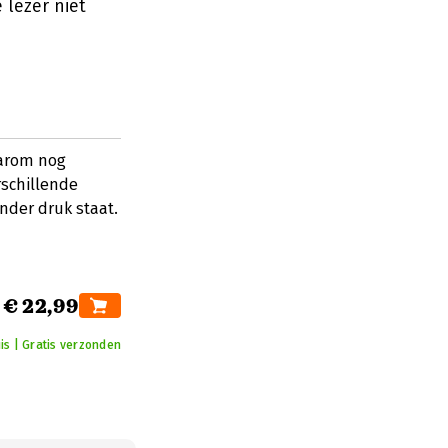
 lezer niet
aarom nog
rschillende
nder druk staat.
€ 22,99
is | Gratis verzonden