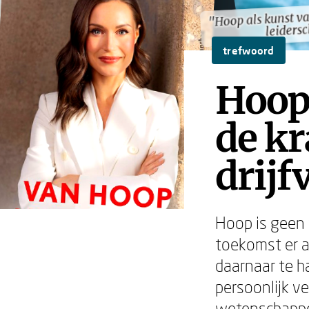
"Hoop als kunst v
"Hoop als kunst v
leiders
leiders
trefwoord
Hoop
de kr
drijf
Hoop is geen v
toekomst er a
daarnaar te ha
persoonlijk ve
wetenschapper