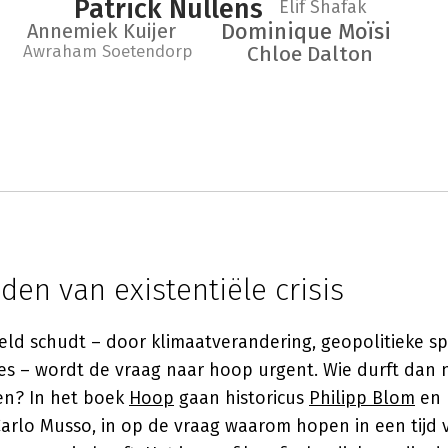
Patrick Nullens
Elif Shafak
Dominique Moïsi
Annemiek Kuijer
Awraham Soetendorp
Chloe Dalton
jden van existentiële crisis
ld schudt – door klimaatverandering, geopolitieke s
ies – wordt de vraag naar hoop urgent. Wie durft dan
en? In het boek
Hoop
gaan historicus
Philipp Blom
en 
Carlo Musso, in op de vraag waarom hopen in een tijd 