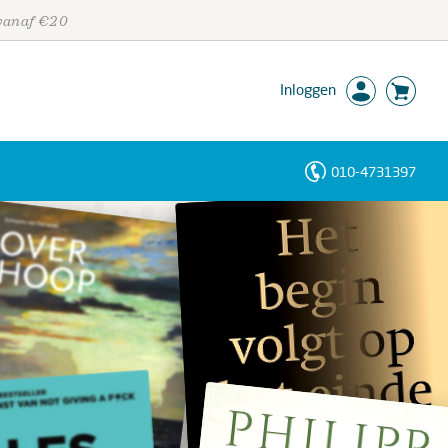
 vanaf €20
Inloggen
010-4731397
Personen
Trefwoorden