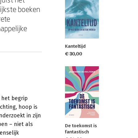
rijkste boeken
rete
happelijke
Kanteltijd
€ 30,00
 het begrip
chting, hoop is
derzoekt in zijn
en – niet als
De toekomst is
fantastisch
nselijk