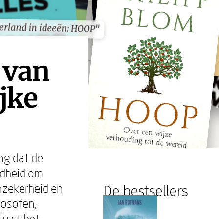
erland in ideeën: HOOP"
erland in ideeën: HOOP"
 van
jke
ing dat de
idheid om
onzekerheid en
De bestsellers
ilosofen,
juist het