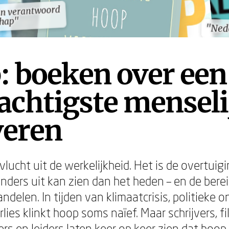
an verantwoord
an verantwoord
chap"
chap"
"Ned
"Ned
: boeken over een
achtigste menseli
veren
lucht uit de werkelijkheid. Het is de overtuig
nders uit kan zien dan het heden – en de bere
ndelen. In tijden van klimaatcrisis, politieke 
rlies klinkt hoop soms naïef. Maar schrijvers, f
s en leiders laten keer op keer zien dat hoop 