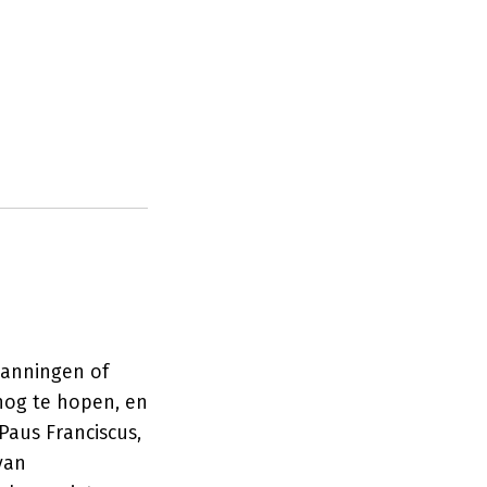
panningen of
 nog te hopen, en
Paus Franciscus,
van