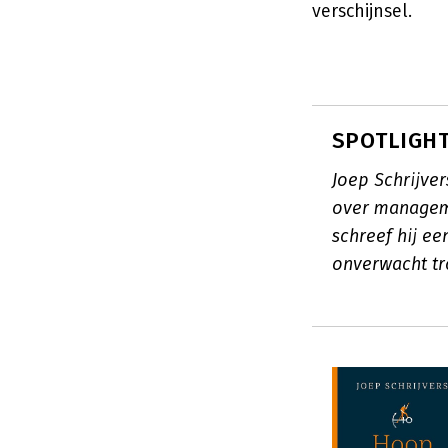
verschijnsel.
SPOTLIGHT:
Joep Schrijve
over managem
schreef hij ee
onverwacht tr