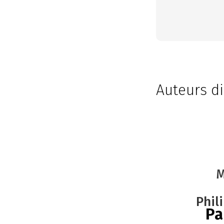
Auteurs di
M
Phil
Pa