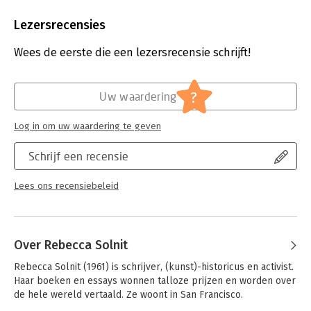
Aantal pagina's:
192
Uitgever:
Nieuw Amsterdam
Lezersrecensies
Druk:
1
Verschijningsdatum:
7-7-2026
Wees de eerste die een lezersrecensie schrijft!
Hoofdrubriek:
Mens en maatschappij
Herdrukdatum:
25-8-2026
?
Uw waardering
Log in om uw waardering te geven
Schrijf een recensie
Lees ons recensiebeleid
Over Rebecca Solnit
Rebecca Solnit (1961) is schrijver, (kunst)-historicus en activist. 
Haar boeken en essays wonnen talloze prijzen en worden over 
de hele wereld vertaald. Ze woont in San Francisco.