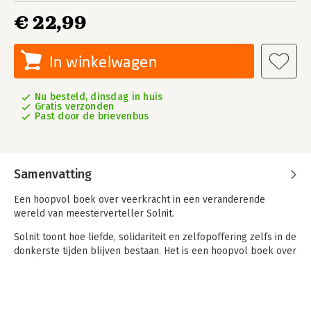
€ 22,99
In winkelwagen
Nu besteld, dinsdag in huis
Gratis verzonden
Past door de brievenbus
Samenvatting
Een hoopvol boek over veerkracht in een veranderende
wereld van meesterverteller Solnit.
Solnit toont hoe liefde, solidariteit en zelfopoffering zelfs in de
donkerste tijden blijven bestaan. Het is een hoopvol boek over
veerkracht.
Dit is het ultieme ‘feelgood’-boek voor uitgeputte
actievoerders en activisten (en ook bezorgde burgers). Een