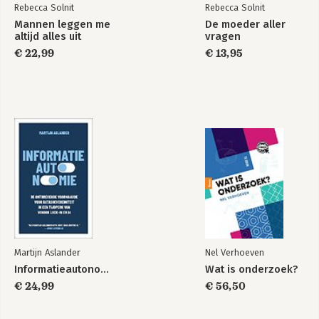
Rebecca Solnit
Rebecca Solnit
Mannen leggen me
De moeder aller
altijd alles uit
vragen
€ 22,99
€ 13,95
De moeder aller
A Paradise Built in
vragen
Hell
Bekijk alle boeken
Martijn Aslander
Nel Verhoeven
Informatieautonomie
Wat is onderzoek?
€ 24,99
€ 56,50