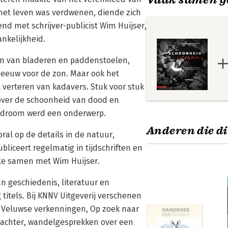
 het leven was verdwenen, diende zich
nd met schrijver-publicist Wim Huijser,
nkelijkheid.
en van bladeren en paddenstoelen,
neeuw voor de zon. Maar ook het
verteren van kadavers. Stuk voor stuk
over de schoonheid van dood en
n droom werd een onderwerp.
Anderen die di
oral op de details in de natuur,
bliceert regelmatig in tijdschriften en
te samen met Wim Huijser.
van geschiedenis, literatuur en
 titels. Bij KNNV Uitgeverij verschenen
), Veluwse verkenningen, Op zoek naar
swachter, wandelgesprekken over een