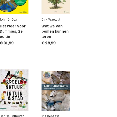
John D. Cox
Dirk Waelput
Het weer voor
Wat we van
Dummies, 2e
bomen kunnen
editie
leren
€ 31,99
€ 29,99
Denise Enthoven
Iris Depassé