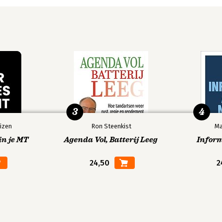
3
4
izen
Ron Steenkist
Ma
in je MT
Agenda Vol, Batterij Leeg
Infor
24,50
2