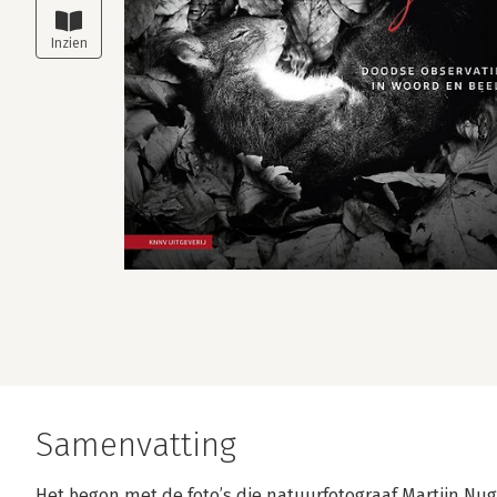
Samenvatting
Het begon met de foto’s die natuurfotograaf Martijn N