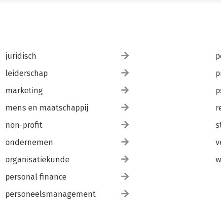
juridisch
p
leiderschap
p
marketing
p
mens en maatschappij
r
non-profit
s
ondernemen
v
organisatiekunde
w
personal finance
personeelsmanagement