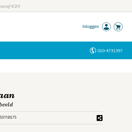
 vanaf €20
Inloggen
010-4731397
Personen
Trefwoorden
gaan
beeld
50118675