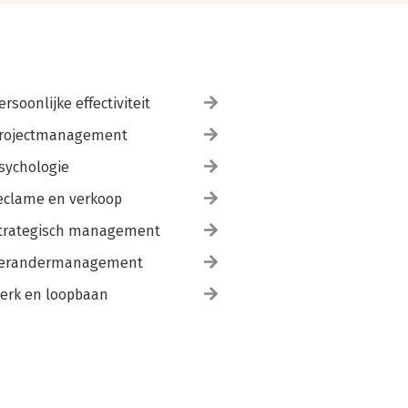
ersoonlijke effectiviteit
rojectmanagement
sychologie
eclame en verkoop
trategisch management
erandermanagement
erk en loopbaan