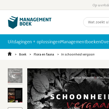
Op werkda
Uitdagingen + oplossingen
Managementboeken
Ove
Boek
Flora en fauna
In schoonheid vergaan