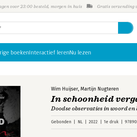
gen voor 23:00 besteld, morgen in huis
Gratis verzending
rige boeken
Interactief leren
Nu lezen
Wim Huijser
,
Martijn Nugteren
In schoonheid ver
Doodse observaties in woord en 
Gebonden
NL
2022
1e druk
97890