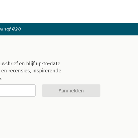
 vanaf €20
uwsbrief en blijf up-to-date
 en recensies, inspirerende
s.
Aanmelden