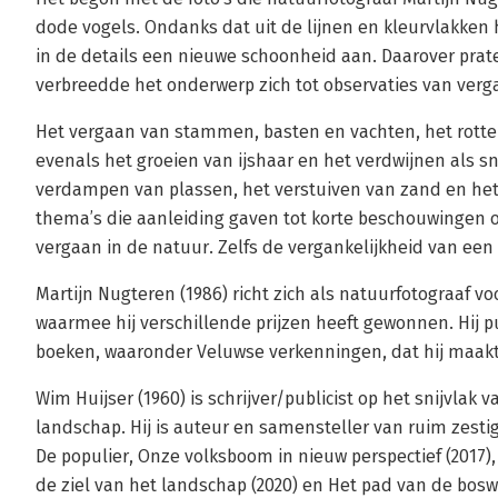
dode vogels. Ondanks dat uit de lijnen en kleurvlakken
in de details een nieuwe schoonheid aan. Daarover prate
verbreedde het onderwerp zich tot observaties van verga
Het vergaan van stammen, basten en vachten, het rott
evenals het groeien van ijshaar en het verdwijnen als s
verdampen van plassen, het verstuiven van zand en het 
thema’s die aanleiding gaven tot korte beschouwingen 
vergaan in de natuur. Zelfs de vergankelijkheid van ee
Martijn Nugteren (1986) richt zich als natuurfotograaf vo
waarmee hij verschillende prijzen heeft gewonnen. Hij pu
boeken, waaronder Veluwse verkenningen, dat hij maak
Wim Huijser (1960) is schrijver/publicist op het snijvlak 
landschap. Hij is auteur en samensteller van ruim zestig
De populier, Onze volksboom in nieuw perspectief (2017
de ziel van het landschap (2020) en Het pad van de bo