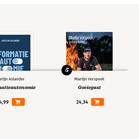
5
rtijn Aslander
Martijn Verspeek
matieautonomie
Goeiegast
4,99
24,34