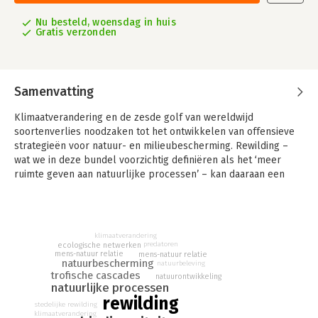
Nu besteld, woensdag in huis
Gratis verzonden
Samenvatting
Klimaatverandering en de zesde golf van wereldwijd
soortenverlies noodzaken tot het ontwikkelen van offensieve
strategieën voor natuur- en milieubescherming. Rewilding –
wat we in deze bundel voorzichtig definiëren als het ‘meer
ruimte geven aan natuurlijke processen’ – kan daaraan een
bijdrage leveren. Maar is rewilding wel mogelijk in Nederland,
een land waarin alles gepland, gereguleerd en geordend is;
waarin de mens alles bepaalt?
In deze essaybundel komen verschillende schrijvers aan bod
klimaatverandering
die hun visie geven op de ecologische, bestuurlijke en
predatoren
ecologische netwerken
mens-natuur relatie
mens-natuur relatie
maatschappelijke mogelijkheden van rewilding.
natuurbescherming
natuurbeleving
trofische cascades
natuurontwikkeling
Rewilding vindt meestal plaats in grote gebieden, waarbij een
natuurlijke processen
heel landschap wordt verwilderd. Ook de herintroductie van
rewilding
stedelijke rewilding
cruciale maar verdwenen soorten, zoals grote grazers of
klimaatverandering