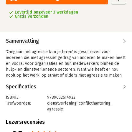
Levertijd ongeveer 3 werkdagen
Gratis verzonden
Samenvatting
'Omgaan met agressie kun je leren' is geschreven voor
iedereen die met agressief gedrag van anderen te maken heeft
en vooral voor organisaties en hun medewerkers binnen de
hulp- en dienstverlenende sectoren. Want wie heeft er nou
nooit op het werk, op straat of elders met agressie te maken
gehad? Iedereen, privé-persoon of professional, kan met
Specificaties
behulp van dit boek leren omgaan met agressie. Het boek is
ook geschikt ter ondersteuning van gerichte training en
ISBN13:
9789052614922
scholing.
Trefwoorden:
dienstverlening
,
conflicthantering
,
In 'Omgaan met agressie kun je leren' beschrijft auteur Ton
agressie
Westerveld aan de hand van praktijkvoorbeelden wat agressie
Taal:
Nederlands
is, waar het vandaan komt, wat het met mensen doet en hoe we
Bindwijze:
paperback
Lezersrecensies
erop kunnen reageren. Westerveld gebruikt casussen die aan
Aantal pagina's:
115