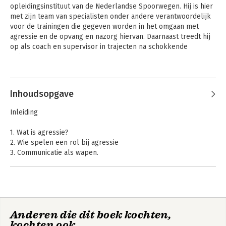
opleidingsinstituut van de Nederlandse Spoorwegen. Hij is hier 
met zijn team van specialisten onder andere verantwoordelijk 
voor de trainingen die gegeven worden in het omgaan met 
agressie en de opvang en nazorg hiervan. Daarnaast treedt hij 
op als coach en supervisor in trajecten na schokkende 
gebeurtenissen.
Inhoudsopgave
Inleiding
1. Wat is agressie?
2. Wie spelen een rol bij agressie
3. Communicatie als wapen.
4. Wat doet agressie met ons?
5. De aanpak van agressie
6. Het overkomt je en dan...?
7. Omgaan met agressie kun je trainen
Anderen die dit boek kochten,
Literatuur
kochten ook