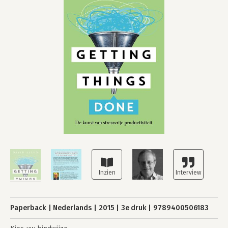
Paperback
Nederlands
2015
3e druk
9789400506183