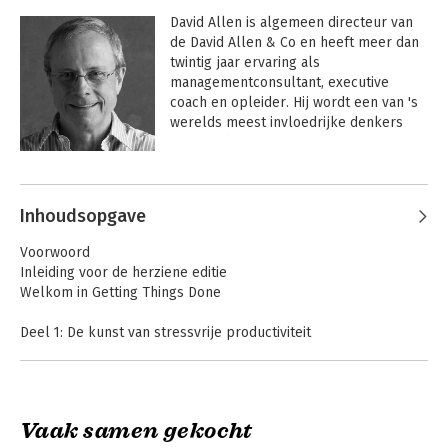
David Allen is algemeen directeur van 
de David Allen & Co en heeft meer dan 
twintig jaar ervaring als 
managementconsultant, executive 
coach en opleider. Hij wordt een van 's 
werelds meest invloedrijke denkers 
genoemd op het gebeid van 
productiviteit. Artikelen van zijn hand 
Andere boeken door David Allen
zijn verschenen in Fast Company, 
Fortune, de Los Angeles Times en vele 
Inhoudsopgave
andere publicaties.
Voorwoord
Inleiding voor de herziene editie
Welkom in Getting Things Done
Deel 1: De kunst van stressvrije productiviteit
1. Een nieuwe manier van werken voor een nieuw tijdperk
2. Controle over je leven: de vijf stappen van meesterschap
over je workflow
3. Projecten op creatieve wijze van de grond krijgen: de vijf
Vaak samen gekocht
fasen van projectplanning
Team
Getting Things