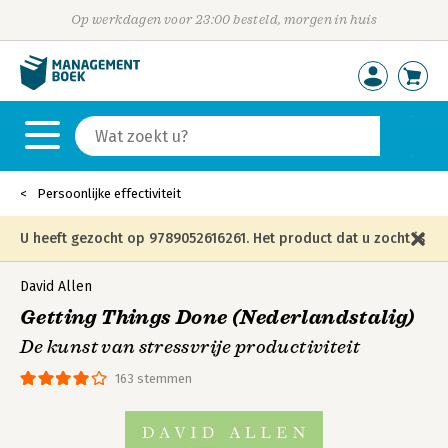
Op werkdagen voor 23:00 besteld, morgen in huis
Persoonlijke effectiviteit
U heeft gezocht op 9789052616261. Het product dat u zocht is
niet meer in die editie leverbaar en is vervangen door de
David Allen
Getting Things Done (Nederlandstalig)
onderstaande editie.
De kunst van stressvrije productiviteit
163 stemmen