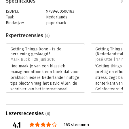
Specificaties
leiden."
- Marshall Goldsmith, auteur van 'Tot hier en nu
verder!'
ISBN13:
9789400506183
Taal:
Nederlands
Bindwijze:
paperback
Aantal pagina's:
384
Uitgever:
AW Bruna
Expertrecensies
(4)
Druk:
3
Verschijningsdatum:
25-6-2015
Getting Things Done - Is de
Getting Things D
herziening geslaagd?
(Nederlandstalig)
Hoofdrubriek:
Persoonlijke effectiviteit
Mark Buck | 28 juni 2016
José Otte | 17 mei
Hoe maak je van een klassiek
'Getting things don
managementboek een boek dat voor
prettig en efficië
praktisch iedere Nederlander nuttige
stress, zegt David
tips biedt? Vraag het David Allen, de
achterkant van he
schrijver van het internationaal
Geïnfecteerd doo
beroemde Getting Things Done.
enthousiaste gebr
Vijftien jaar geleden kwam het boek
het boek begonne
voor het eerst op de markt. Nu is het
verwachtingen. 'Ge
herzien.
is een boek dat j
Lezersrecensies
(6)
Lees verder
leert hoe je dinge
4.1
Lees verder
163 stemmen