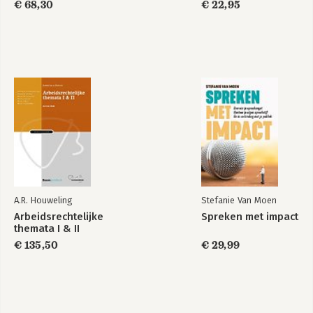
€ 68,30
€ 22,95
Bekijk alle boeken
A.R. Houweling
Stefanie Van Moen
Arbeidsrechtelijke
Spreken met impact
themata I & II
€ 135,50
€ 29,99