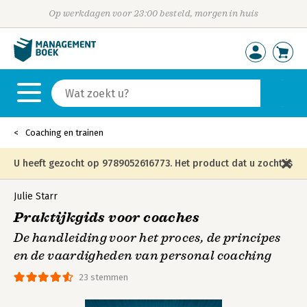
Op werkdagen voor 23:00 besteld, morgen in huis
Coaching en trainen
U heeft gezocht op 9789052616773. Het product dat u zocht is
niet meer in die editie leverbaar en is vervangen door de
Julie Starr
Praktijkgids voor coaches
onderstaande editie.
De handleiding voor het proces, de principes
en de vaardigheden van personal coaching
23 stemmen