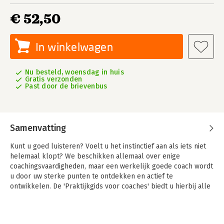
€ 52,50
In winkelwagen
Nu besteld, woensdag in huis
Gratis verzonden
Past door de brievenbus
Samenvatting
Kunt u goed luisteren? Voelt u het instinctief aan als iets niet
helemaal klopt? We beschikken allemaal over enige
coachingsvaardigheden, maar een werkelijk goede coach wordt
u door uw sterke punten te ontdekken en actief te
ontwikkelen. De 'Praktijkgids voor coaches' biedt u hierbij alle
benodigde instrumenten, technieken en ondersteuning.
Deze gids is zowel een volledige coachingscursus voor
beginners als een bron voor nieuwe inzichten en tips voor