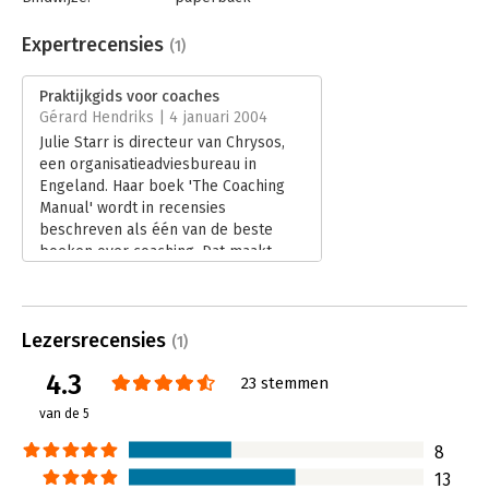
Aantal pagina's:
374
Uitgever:
Boom
Expertrecensies
(1)
Druk:
3
Verschijningsdatum:
27-8-2013
Praktijkgids voor coaches
Gérard Hendriks | 4 januari 2004
Hoofdrubriek:
Coaching en trainen
Julie Starr is directeur van Chrysos,
een organisatieadviesbureau in
Engeland. Haar boek 'The Coaching
Manual' wordt in recensies
beschreven als één van de beste
boeken over coaching. Dat maakt
nieuwsgierig... Voor wie? Dit boek is
aan te raden voor beginnende
coaches, omdat op gestructureerde
Lezersrecensies
wijze de grondbeginselen, het proces
(1)
en de structuur van 'het coachende
4.3
23 stemmen
gesprek' worden behandeld.
Lees verder
van de 5
8
13