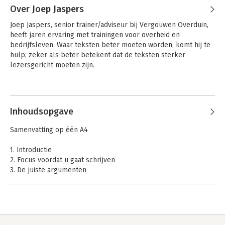
Over Joep Jaspers
Joep Jaspers, senior trainer/adviseur bij Vergouwen Overduin, 
heeft jaren ervaring met trainingen voor overheid en 
bedrijfsleven. Waar teksten beter moeten worden, komt hij te 
hulp; zeker als beter betekent dat de teksten sterker 
lezersgericht moeten zijn.
Inhoudsopgave
Samenvatting op één A4
1. Introductie
2. Focus voordat u gaat schrijven
3. De juiste argumenten
4. Gesloten en open teksten
5. Één doel, één publiek en één boodschap
6. Overzicht bieden en overtuigend verwoorden
Epiloog De ethiek rond overtuigen op één A4