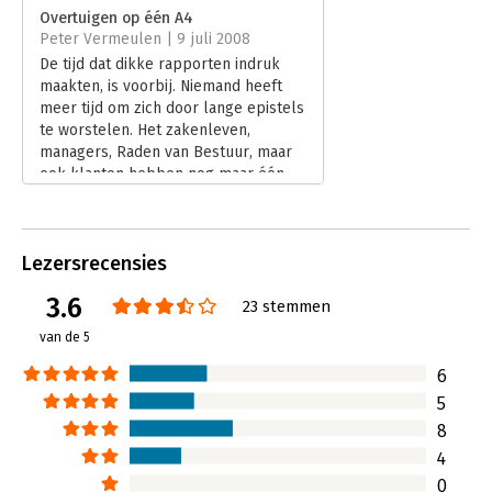
Verschijningsdatum:
29-7-2010
Overtuigen op één A4
Peter Vermeulen | 9 juli 2008
Hoofdrubriek:
Persoonlijke effectiviteit
De tijd dat dikke rapporten indruk
Jongbloed:
Grammatica, schrijfhulp, taalvaardigheid
maakten, is voorbij. Niemand heeft
meer tijd om zich door lange epistels
te worstelen. Het zakenleven,
managers, Raden van Bestuur, maar
ook klanten hebben nog maar één
wens: teksten moeten kort en
efficiënt zijn. Liefst op één A4. En dan
nog doelgericht, dus helder en
Lezersrecensies
overtuigend. Wilt u ook beter uw
lezers kunnen overtuigen op één A4,
3.6
23 stemmen
maar denkt u dat dit een utopie is?
Met 'Overtuigen op één A4' proberen
van de 5
Michiel Boswinkel en Joep Jaspers u
door middel van 126 A5-jes ervan te
6
overtuigen dat dit geen onmogelijke
5
opgave is.
8
Lees verder
4
0