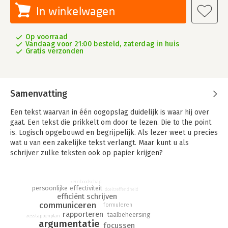
In winkelwagen
Op voorraad
Vandaag voor 21:00 besteld, zaterdag in huis
Gratis verzonden
Samenvatting
Een tekst waarvan in één oogopslag duidelijk is waar hij over
gaat. Een tekst die prikkelt om door te lezen. Die to the point
is. Logisch opgebouwd en begrijpelijk. Als lezer weet u precies
wat u van een zakelijke tekst verlangt. Maar kunt u als
schrijver zulke teksten ook op papier krijgen?
'Overtuigen op één A4' laat zien hoe u doeltreffende teksten
schrijft. Met het zesstappenplan uit dit boek maakt u uw
kernboodschap
persoonlijke effectiviteit
teksten overtuigend én bondig - in het ideale geval kunt u ze
doeltreffendheid
efficiënt schrijven
terugbrengen tot één A4'tje. U leert hoe u de juiste keuzes
communiceren
formuleren
maakt door focus aan te brengen, hoe u uw lezers op maat
rapporteren
taalbeheersing
zesstappenplan
kunt bedienen en hoe u hen met de juiste argumenten op de
argumentatie
focussen