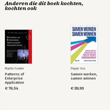
Anderen die dit boek kochten,
kochten ook
Bijlagen
Literatuurlijst
Register
Martin Fowler
Pepijn Vos
Patterns of
Samen werken,
Enterprise
samen winnen
Application
Architecture
€ 76,54
€ 39,95