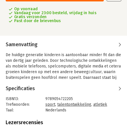
Op voorraad
Vandaag voor 23:00 besteld, vrijdag in huis
Gratis verzonden
Past door de brievenbus
Samenvatting
De huidige generatie kinderen is aantoonbaar minder fit dan die
van dertig jaar geleden. Door technologische ontwikkelingen
als mobiele telefoons, spelcomputers, digitale media et cetera
groeien kinderen op met een andere beweegcultuur, waarin
buitenspelen geen hoofdrol meer speelt. Daarnaast staat bij
de meeste scholen nauwelijks bewegingsonderwijs op het
Specificaties
lesrooster. Doordat kinderen niet of te weinig in aanraking
komen met de grondvormen van bewegen, zullen ze de
ISBN13:
9789054722205
algemene atletische vaardigheden niet optimaal ontwikkelen.
Trefwoorden:
sport
,
talentontwikkeling
,
atletiek
Dit is de realiteit waaruit een nieuwe generatie jeugdige
Taal:
Nederlands
sporters komt. Om te zorgen dat deze kinderen op een
Bindwijze:
paperback
optimale manier worden begeleid naar een sportief leven, is
Uitgever:
Arko Sports Media BV
Lezersrecensies
het Athletic Skills Model (ASM) ontwikkeld. Het ASM vindt zijn