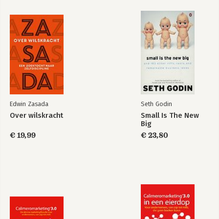
Edwin Zasada
Seth Godin
Over wilskracht
Small Is The New
Big
Calimeromarketing
3.0 in een eierdop
€ 19,99
€ 23,80
Bekijk alle boeken