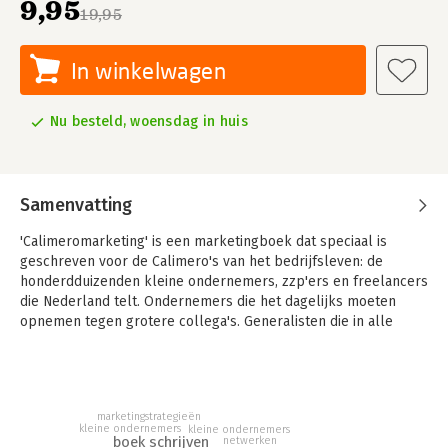
9,95
19,95
In winkelwagen
Nu besteld, woensdag in huis
Samenvatting
'Calimeromarketing' is een marketingboek dat speciaal is
geschreven voor de Calimero's van het bedrijfsleven: de
honderdduizenden kleine ondernemers, zzp'ers en freelancers
die Nederland telt. Ondernemers die het dagelijks moeten
opnemen tegen grotere collega's. Generalisten die in alle
aspecten van het ondernemerschap hun mannetje moeten
staan. Na een introductie worden in 112 bladzijden de tien
spelregels van calimeromarketing uitgewerkt. Deze
spelregels zijn:
marketingstrategieën
kleine ondernemers
kleine ondernemers
1. Stel vragen en durf te kiezen
boek schrijven
netwerken