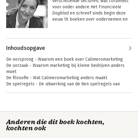
verschillende sectoren, was columnist 
voor onder andere 
Het Financieele 
Dagblad
 en schreef sinds begin deze 
eeuw 16 boeken over ondernemen en 
marketing. Daaronder de bestsellers 
over 
Calimeromarketing
; eerlijke en 
Andere boeken door Karen Romme
slimme marketing voor ondernemers. 
Daarvan werden meer dan 70.000 
Inhoudsopgave
exemplaren verkocht
De oorsprong - Waarom een boek over Calimeromarketing
De oorzaak - Waarom marketing bij kleine bedrijven anders
moet
De filosofie - Wat Calimeromarketing anders maakt
De spelregels - De uitwerking van de tien spelregels van
Calimeromarketing
Het nawoord - De toekomst van Calimeromarketing
1001 stapjes naar
Calimeromarketing
Anderen die dit boek kochten,
een
3.0
kochten ook
klimaatvriendelijker
leven