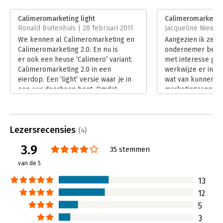
Druk:
1
Verschijningsdatum:
18-12-2008
Calimeromarketing light
Calimeromarketin
Ronald Buitenhuis | 28 februari 2011
Jacqueline Niewer
Hoofdrubriek:
Marketing
We kennen al Calimeromarketing en
Aangezien ik zelf
Calimeromarketing 2.0. En nu is
ondernemer ben h
er ook een heuse ‘Calimero’ variant:
met interesse gel
Calimeromarketing 2.0 in een
werkwijze er in h
eierdop. Een ‘light’ versie waar je in
wat van kunnen o
een uur doorheen bent. Omdat
marketingaanpak 
ondernemers geen tijd hebben om te
zou het een hand
lezen, zo stelt Karen Romme.
direct te gebruike
Lees verder
aanpak te verbet
Lezersrecensies
enkele vragen die 
(4)
alvorens ik het '
3.9
35 stemmen
ging lezen. Alle v
lezen ervan beve
van de 5
beantwoorden. Of 
hangt van mijzelf a
13
Lees verder
12
5
3