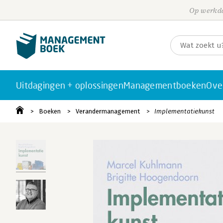
Op werkda
Uitdagingen + oplossingen
Managementboeken
Ove
Boeken
Verandermanagement
Implementatiekunst