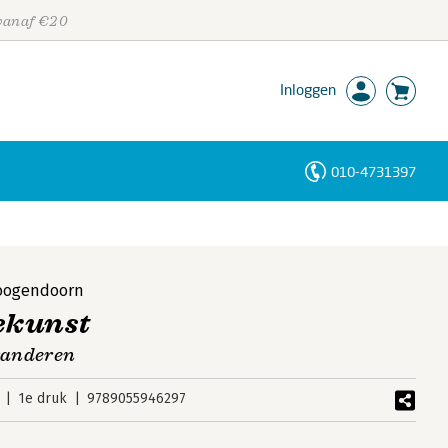
 vanaf €20
Inloggen
010-4731397
Personen
Trefwoorden
Hoogendoorn
ekunst
eranderen
1e druk
9789055946297