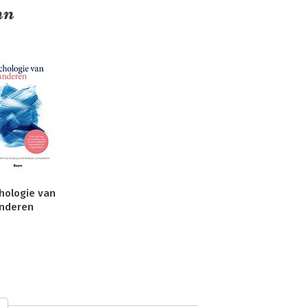
nn
hologie van
nderen