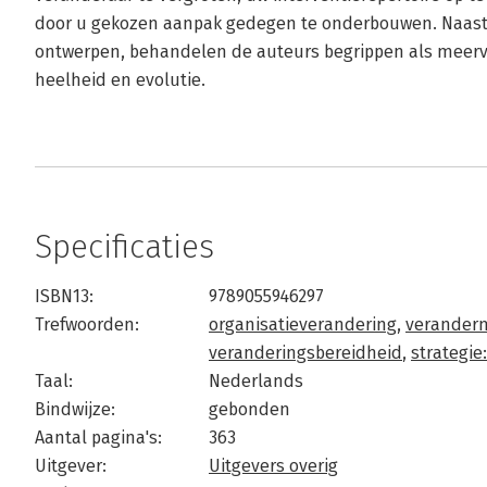
door u gekozen aanpak gedegen te onderbouwen. Naast 
ontwerpen, behandelen de auteurs begrippen als meervou
heelheid en evolutie.
Specificaties
ISBN13:
9789055946297
Trefwoorden:
organisatieverandering
,
verander
veranderingsbereidheid
,
strategie
Taal:
Nederlands
Bindwijze:
gebonden
Aantal pagina's:
363
Uitgever:
Uitgevers overig