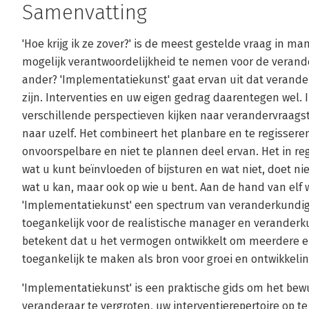
Samenvatting
'Hoe krijg ik ze zover?' is de meest gestelde vraag in 
mogelijk verantwoordelijkheid te nemen voor de verand
ander? 'Implementatiekunst' gaat ervan uit dat verande
zijn. Interventies en uw eigen gedrag daarentegen wel.
verschillende perspectieven kijken naar verandervraag
naar uzelf. Het combineert het planbare en te regisse
onvoorspelbare en niet te plannen deel ervan. Het in r
wat u kunt beïnvloeden of bijsturen en wat niet, doet ni
wat u kan, maar ook op wie u bent. Aan de hand van elf
'Implementatiekunst' een spectrum van veranderkundi
toegankelijk voor de realistische manager en veranderk
betekent dat u het vermogen ontwikkelt om meerdere en
toegankelijk te maken als bron voor groei en ontwikkeli
'Implementatiekunst' is een praktische gids om het bew
veranderaar te vergroten, uw interventierepertoire op t