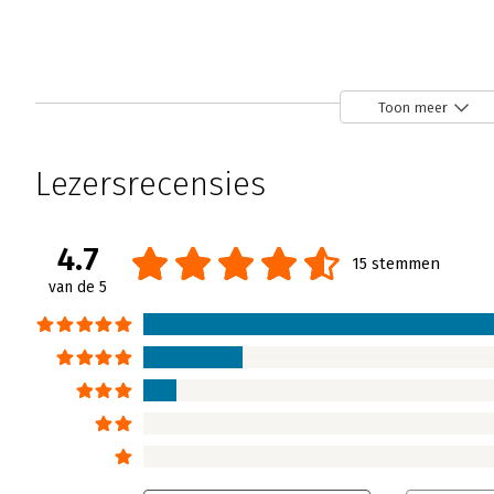
Implementatiekunst
Bram Kolk | 9 maart 2009
Toon meer
'Het begint pas leuk te worden bij de vraag: H
'Implementatiekunst' geven Marcel Kuhlma
Lezersrecensies
bloemlezing van praktijkervaring met vera
theoretische modellen. De ruggengraat van 
'Veranderingen zijn niet te managen, maar i
4.7
15 stemmen
Lees verder
van de 5