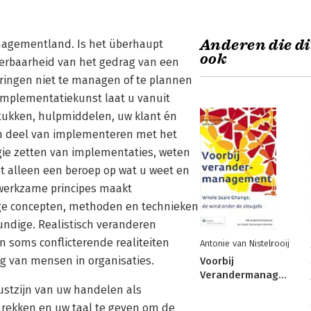
Anderen die di
managementland. Is het überhaupt
ook
erbaarheid van het gedrag van een
ringen niet te managen of te plannen
 Implementatiekunst laat u vanuit
stukken, hulpmiddelen, uw klant én
ren deel van implementeren met het
egie zetten van implementaties, weten
et alleen een beroep op wat u weet en
 werkzame principes maakt
ge concepten, methoden en technieken
undige. Realistisch veranderen
 soms conflicterende realiteiten
Antonie van Nistelrooij
ng van mensen in organisaties.
Voorbij
Verandermanagement
ustzijn van uw handelen als
e rekken en uw taal te geven om de