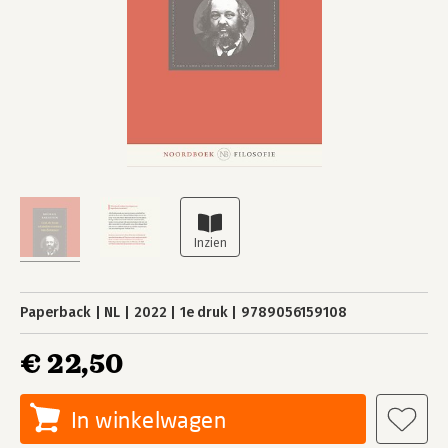
Paperback
NL
2022
1e druk
9789056159108
€ 22,50
In winkelwagen