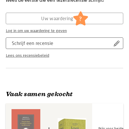
Wees de eerste die een lezersrecensie schrijft!
Hoofdrubriek:
Filosofie
,
Mens en maatschappij
,
Religie
?
Uw waardering
Log in om uw waardering te geven
Schrijf een recensie
Lees ons recensiebeleid
Vaak samen gekocht
Prijs voor beide