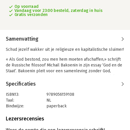
Op voorraad
Vandaag voor 23:00 besteld, zaterdag in huis
Gratis verzonden
Samenvatting
Schud jezelf wakker uit je religieuze en kapitalistische sluimer!
« Als God bestond, zou men hem moeten afschaffen,» schrijft
de Russische filosoof Michail Bakoenin in zijn essay ‘God en de
Staat’. Bakoenin pleit voor een samenleving zonder God,
zonder meester, zonder dictator, zonder wetenschappelijke
genootschappen die ons van alles voorschrijven, zelfs zonder
Specificaties
staat. Zijn belangrijkste teksten over vrijheid en dictatuur zijn
hier opgenomen met een inleiding door Paul van Dijk.
ISBN13:
9789056159108
Taal:
NL
Michail Bakoenin (1814–1876) was een Russische anarchistische
Bindwijze:
paperback
filosoof. Tegenover het communistische ideaal van een sterke
Aantal pagina's:
216
staat plaatste hij het idee van federale gemeenschappen met
Uitgever:
Uitgeverij Noordboek
Lezersrecensies
zelfbestuur. In 1848 was hij betrokken bij de opstanden in
Druk:
1
Parijs en Praag.
Verschijningsdatum:
27-5-2022