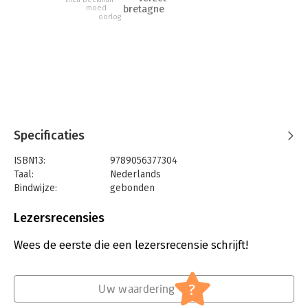
bretagne
moed
oorlog
Specificaties
ISBN13:
9789056377304
Taal:
Nederlands
Bindwijze:
gebonden
Aantal pagina's:
432
Uitgever:
Lemniscaat
Lezersrecensies
Druk:
30
Verschijningsdatum:
19-12-2006
Wees de eerste die een lezersrecensie schrijft!
Hoofdrubriek:
Jeugd
?
Uw waardering