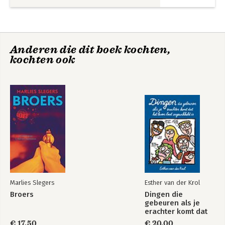
Anderen die dit boek kochten,
kochten ook
Marlies Slegers
Esther van der Krol
Broers
Dingen die
gebeuren als je
erachter komt dat
het leven best
€ 17,50
€ 20,00