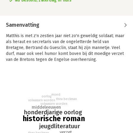
Nu besteld, zaterdag in huis
Samenvatting
Matthis is met z'n zestien jaar niet zo'n geweldig soldaat; maar
als heraut en secretaris van de ongeletterde held van
Bretagne, Bertrand du Guesclin, staat hij zijn mannetje. Veel
durf, maar ook veel humor komt boven bij dit moedige verzet
van de Bretons tegen de Engelse overheersing.
Dan moet Matthis naar Parijs om geld te halen voor het verzet
in Bretagne. In Parijs is de eerste burgerlijke revolutie in volle
gang; een tijd vol spanning en voor Matthis, die er een dubbele
rol in moet spelen, vaak levensgevaarlijk.
moed
oorlog
thea beckman
volwassen worden
volwassen worden
middeleeuwen
honderdjarige oorlog
historische roman
jeugdliteratuur
verzet
thea beckman