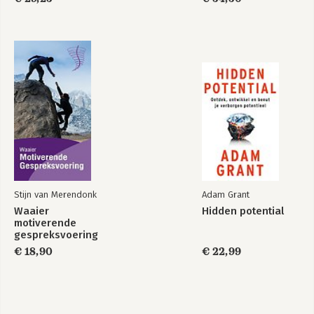
Compassievol
Wanneer het hart
leven
huppelt
Bekijk alle boeken
Stijn van Merendonk
Adam Grant
Waaier
Hidden potential
motiverende
gespreksvoering
€ 18,90
€ 22,99