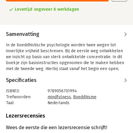
Levertijd ongeveer 6 werkdagen
Samenvatting
In de boeddhistische psychologie worden twee wegen tot
innerlijke vrijheid beschreven. Bij de eerste weg ontwikkelen
we inzicht op basis van sterk ontwikkelde concentratie. In dit
boekje zijn basisinstructies opgenomen die te maken hebben
met de tweede weg. Hierbij staat vanaf het begin een open,
niet oordelende aandacht centraal, die ook wel
Specificaties
opmerkzaamheid of mindfulness wordt genoemd.
Vipassana- of inzichtmeditatie blijkt zeer goed te kunnen
ISBN13:
9789056701994
worden geïntegreerd in het volle westerse bestaan. Heden ten
Trefwoorden:
mindfulness
,
Boeddhisme
dage is er extra belangstelling, omdat wetenschappelijk is
Taal:
Nederlands
bewezen dat mindfulness een zeer waardevol therapeutisch
Bindwijze:
paperback
middel blijkt te zijn in het leren omgaan met chronische pijn,
Aantal pagina's:
40
Lezersrecensies
stress en klachten op het gebied van angst en depressie.
Uitgever:
Milinda Uitgevers B.V.
De uitnodigend beschreven meditatieadviezen in dit boekje
Druk:
2
Wees de eerste die een lezersrecensie schrijft!
worden ondersteund door leuke en verduidelijkende
Verschijningsdatum:
3-5-2017