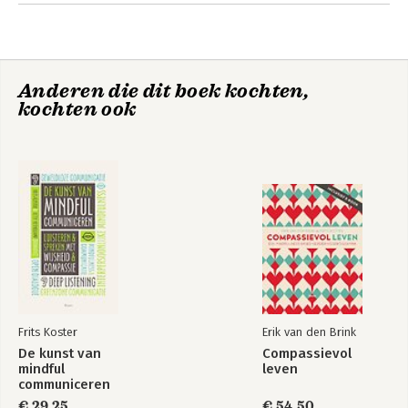
Anderen die dit boek kochten,
kochten ook
De kunst van
De kunst van
mindful
mindful
communiceren
communiceren
Frits Koster
Erik van den Brink
De kunst van
Compassievol
mindful
leven
communiceren
€ 29,25
€ 54,50