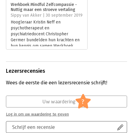
Verschijningsdatum:
27-6-2019
Werkboek Mindful Zelfcompassie -
Nuttig maar een stroeve vertaling
Hoofdrubriek:
Psychologie
Sippy van Akker | 30 september 2019
Hoogleraar Kristin Neff en
psychotherapeut en
psychiatriedocent Christopher
Germer bundelden hun krachten en
hun kennis om samen Werkboek
mindful zelfcompassie te schrijven.
Lees verder
Lezersrecensies
Wees de eerste die een lezersrecensie schrijft!
?
Uw waardering
Log in om uw waardering te geven
Schrijf een recensie