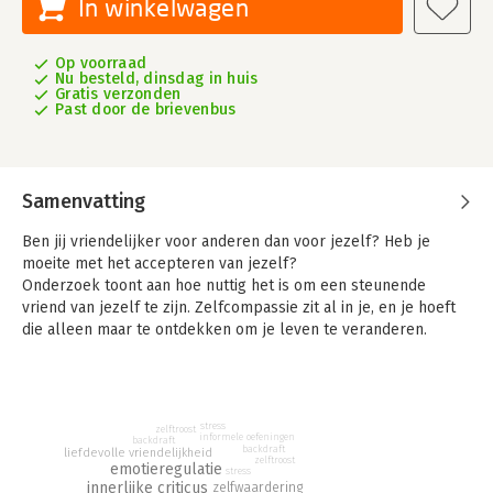
In winkelwagen
Op voorraad
Nu besteld, dinsdag in huis
Gratis verzonden
Past door de brievenbus
Samenvatting
Ben jij vriendelijker voor anderen dan voor jezelf? Heb je
moeite met het accepteren van jezelf?
Onderzoek toont aan hoe nuttig het is om een steunende
vriend van jezelf te zijn. Zelfcompassie zit al in je, en je hoeft
die alleen maar te ontdekken om je leven te veranderen.
Kristin Neff en Christopher Germer, grondleggers van mindful
zelfcompassie, ontwikkelden een praktisch programma om
een compassievolle relatie met jezelf te ontwikkelen. Dit
stress
werkboek bevat geleide meditaties (met audio-downloads),
zelftroost
informele oefeningen
backdraft
backdraft
oefeningen om altijd en overal te doen en aansprekende
liefdevolle vriendelijkheid
zelftroost
emotieregulatie
stress
voorbeelden van mensen die de technieken gebruiken om
innerlijke criticus
zelfwaardering