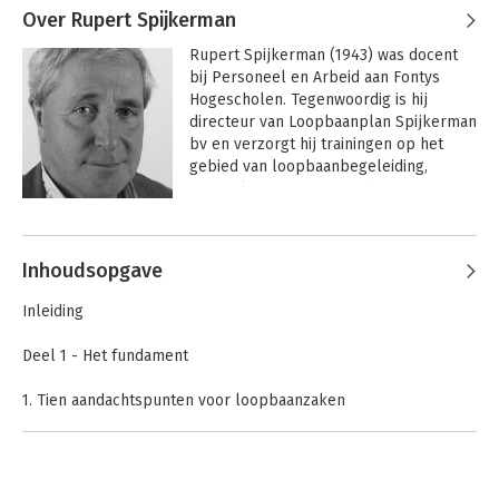
Over Rupert Spijkerman
Rupert Spijkerman (1943) was docent 
bij Personeel en Arbeid aan Fontys 
Hogescholen. Tegenwoordig is hij 
directeur van Loopbaanplan Spijkerman 
bv en verzorgt hij trainingen op het 
gebied van loopbaanbegeleiding, 
gespreksvoering en coaching.
Andere boeken door Rupert
Spijkerman
Inhoudsopgave
Inleiding
Deel 1 - Het fundament
1. Tien aandachtspunten voor loopbaanzaken
2. Gespreksvoering
3. Het coachen
Deel 2 - De inhoud