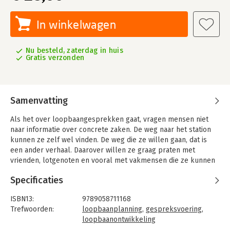
In winkelwagen
Nu besteld, zaterdag in huis
Gratis verzonden
Samenvatting
Als het over loopbaangesprekken gaat, vragen mensen niet
naar informatie over concrete zaken. De weg naar het station
kunnen ze zelf wel vinden. De weg die ze willen gaan, dat is
een ander verhaal. Daarover willen ze graag praten met
vrienden, lotgenoten en vooral met vakmensen die ze kunnen
vertrouwen. In dit boek beschrijft de auteur zijn kennis en
Specificaties
ervaring als loopbaanadviseur en coach. Waar komt het op aan
bij loopbaangesprekken? Wat moet u echt doen en wat moet u
ISBN13:
9789058711168
vooral laten? Wat wilt u bereiken in gesprekken en hoe doet u
Trefwoorden:
loopbaanplanning
,
gespreksvoering
,
dat het beste? Wat werkt bij wie in welke situatie?
loopbaanontwikkeling
In dit handboek komen veel facetten, ingangen en werkvormen
Taal:
Nederlands