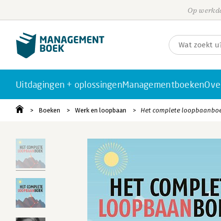
Op werkda
Uitdagingen + oplossingen
Managementboeken
Ove
Boeken
Werk en loopbaan
Het complete loopbaanbo