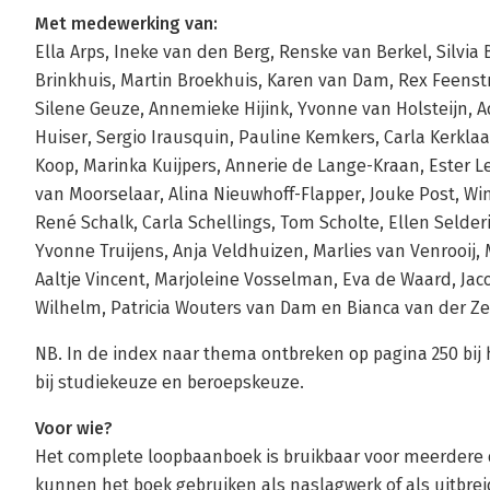
Met medewerking van:
Ella Arps, Ineke van den Berg, Renske van Berkel, Silvia 
Brinkhuis, Martin Broekhuis, Karen van Dam, Rex Feenstr
Silene Geuze, Annemieke Hijink, Yvonne van Holsteijn, A
Huiser, Sergio Irausquin, Pauline Kemkers, Carla Kerkl
Koop, Marinka Kuijpers, Annerie de Lange-Kraan, Ester L
van Moorselaar, Alina Nieuwhoff-Flapper, Jouke Post, Wim
René Schalk, Carla Schellings, Tom Scholte, Ellen Selderi
Yvonne Truijens, Anja Veldhuizen, Marlies van Venrooij,
Aaltje Vincent, Marjoleine Vosselman, Eva de Waard, Jaco
Wilhelm, Patricia Wouters van Dam en Bianca van der Z
NB. In de index naar thema ontbreken op pagina 250 b
bij studiekeuze en beroepskeuze.
Voor wie?
Het complete loopbaanboek is bruikbaar voor meerdere
kunnen het boek gebruiken als naslagwerk of als uitbrei