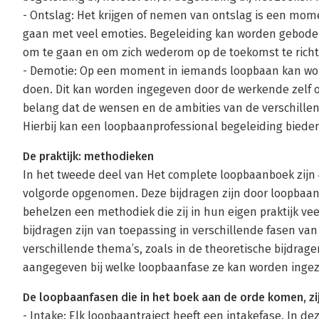
- Ontslag: Het krijgen of nemen van ontslag is een mo
gaan met veel emoties. Begeleiding kan worden gebod
om te gaan en om zich wederom op de toekomst te richt
- Demotie: Op een moment in iemands loopbaan kan wor
doen. Dit kan worden ingegeven door de werkende zelf of 
belang dat de wensen en de ambities van de verschillen
Hierbij kan een loopbaanprofessional begeleiding biede
De praktijk: methodieken
In het tweede deel van Het complete loopbaanboek zijn 4
volgorde opgenomen. Deze bijdragen zijn door loopbaan
behelzen een methodiek die zij in hun eigen praktijk vee
bijdragen zijn van toepassing in verschillende fasen va
verschillende thema’s, zoals in de theoretische bijdrag
aangegeven bij welke loopbaanfase ze kan worden ingeze
De loopbaanfasen die in het boek aan de orde komen, zi
- Intake: Elk loopbaantraject heeft een intakefase. In dez