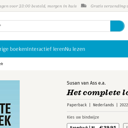
gen voor 23:00 besteld, morgen in huis
Gratis verzending
rige boeken
Interactief leren
Nu lezen
ek
Susan van Ass
e.a.
Het complete 
Paperback
Nederlands
202
Kies uw bindwijze
€ 39,95
Paperback | NL