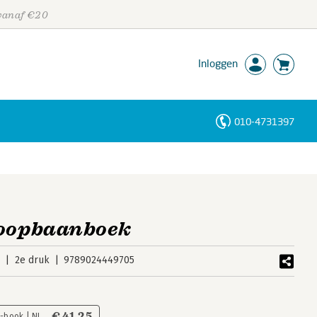
 vanaf €20
Inloggen
010-4731397
Personen
Trefwoorden
loopbaanboek
2
2e druk
9789024449705
€ 41,25
E-book | NL