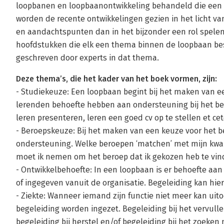
loopbanen en loopbaanontwikkeling behandeld die een 
worden de recente ontwikkelingen gezien in het licht van
en aandachtspunten dan in het bijzonder een rol spelen
hoofdstukken die elk een thema binnen de loopbaan besc
geschreven door experts in dat thema.
Deze thema’s, die het kader van het boek vormen, zijn:
- Studiekeuze: Een loopbaan begint bij het maken van 
lerenden behoefte hebben aan ondersteuning bij het be
leren presenteren, leren een goed cv op te stellen et cet
- Beroepskeuze: Bij het maken van een keuze voor het 
ondersteuning. Welke beroepen ‘matchen’ met mijn kwa
moet ik nemen om het beroep dat ik gekozen heb te vi
- Ontwikkelbehoefte: In een loopbaan is er behoefte aan
of ingegeven vanuit de organisatie. Begeleiding kan hier
- Ziekte: Wanneer iemand zijn functie niet meer kan uit
begeleiding worden ingezet. Begeleiding bij het vervull
begeleiding bij herstel en/of begeleiding bij het zoeken