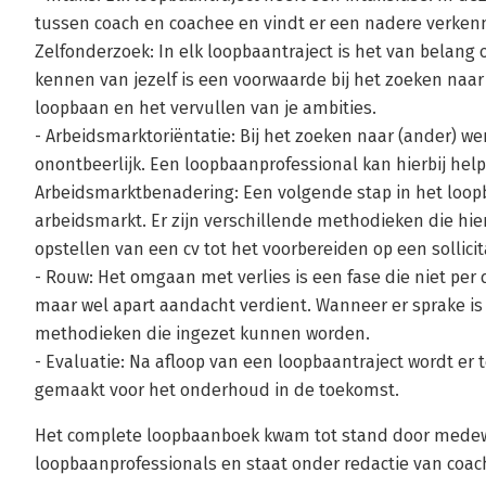
tussen coach en coachee en vindt er een nadere verkenn
Zelfonderzoek: In elk loopbaantraject is het van belang
kennen van jezelf is een voorwaarde bij het zoeken naa
loopbaan en het vervullen van je ambities.
- Arbeidsmarktoriëntatie: Bij het zoeken naar (ander) we
onontbeerlijk. Een loopbaanprofessional kan hierbij help
Arbeidsmarktbenadering: Een volgende stap in het loop
arbeidsmarkt. Er zijn verschillende methodieken die hierv
opstellen van een cv tot het voorbereiden op een sollici
- Rouw: Het omgaan met verlies is een fase die niet per d
maar wel apart aandacht verdient. Wanneer er sprake is v
methodieken die ingezet kunnen worden.
- Evaluatie: Na afloop van een loopbaantraject wordt e
gemaakt voor het onderhoud in de toekomst.
Het complete loopbaanboek kwam tot stand door medew
loopbaanprofessionals en staat onder redactie van coac