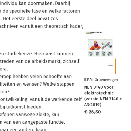
individu kan doormaken. Daarbij
 de specifieke fase en welke factoren
. Het eerste deel bevat zes
hrijven vanuit een theoretisch kader,
een studiekeuze. Hiernaast kunnen
treden van de arbeidsmarkt; zichzelf
era.
beroep hebben velen behoefte aan
R.E.M. Groenewegen
liteiten en wensen? Welke stappen
NEN 3140 voor
nden?
elektrotechnici
(versie NEN 3140 +
 ontwikkeling; vanuit de werkende zelf
A3:2019)
bij uitkomst bieden.
€ 28,50
oefenen vanwege ziekte, kan
en van een aangepaste functie,
 naar een andere baan.