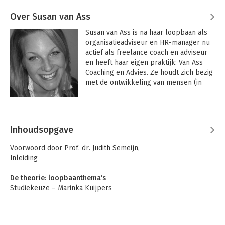
Over Susan van Ass
Susan van Ass is na haar loopbaan als 
organisatieadviseur en HR-manager nu 
actief als freelance coach en adviseur 
en heeft haar eigen praktijk: Van Ass 
Coaching en Advies. Ze houdt zich bezig 
met de ontwikkeling van mensen (in 
organisaties), coacht mensen in hun 
zoektocht naar zichzelf en geeft 
Andere boeken door Susan van Ass
(HR-)advies.
Inhoudsopgave
Voorwoord door Prof. dr. Judith Semeijn,
Inleiding
De theorie: loopbaanthema’s
Studiekeuze – Marinka Kuijpers
Beroepskeuze – Jouke Post
Ontwikkelbehoefte – Karen van Dam
Ziekte en arbeidsongeschiktheid – Ester Leibbrand