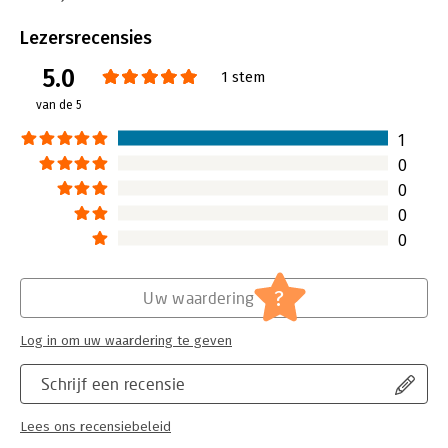
Beveiliging:
watermerk
Bestandsformaat:
epub
Lezersrecensies
Aantal pagina's:
250
5.0
Uitgever:
Boom
1 stem
Druk:
1
van de 5
Verschijningsdatum:
6-11-2018
1
Hoofdrubriek:
Werk en loopbaan
0
0
0
0
?
Uw waardering
Log in om uw waardering te geven
Schrijf een recensie
Lees ons recensiebeleid