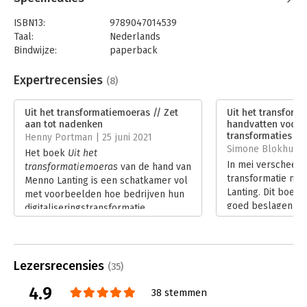
ISBN13:
9789047014539
Taal:
Nederlands
Bindwijze:
paperback
Aantal pagina's:
240
Uitgever:
Business Contact
Expertrecensies
(8)
Druk:
1
Verschijningsdatum:
20-4-2021
Uit het transformatiemoeras // Zet
Uit het transform
aan tot nadenken
handvatten voor s
Hoofdrubriek:
Verandermanagement
transformaties
Henny Portman | 25 juni 2021
Simone Blokhuis | 
Het boek
Uit het
In mei verscheen 
transformatiemoeras
van de hand van
transformatie mo
Menno Lanting is een schatkamer vol
Lanting. Dit boekt
met voorbeelden hoe bedrijven hun
goed beslagen ten
digitaliseringstransformatie
valkuilen te vermi
aangepakt hebben en hoe je
om digitale transf
succesvol kan digitaliseren door de
Lees verder
vijf faalfactoren te vermijden. Deze
vijf faalfactoren zijn: Het ‘Red Queen
Lezersrecensies
(35)
effect’, ‘penny wise, pound foolish’,
4.9
‘laat duizend bloemen bloeien’,
38 stemmen
‘grote mond, slappe knieën’, en bad