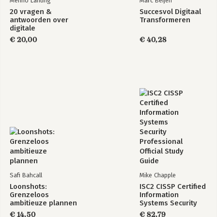
Menno Lanting
Marc Beijen
20 vragen &
Succesvol Digitaal
antwoorden over
Transformeren
digitale
transformatie
€ 20,00
€ 40,28
Safi Bahcall
Mike Chapple
Loonshots:
ISC2 CISSP Certified
Grenzeloos
Information
ambitieuze plannen
Systems Security
Professional
€ 14,50
€ 82,79