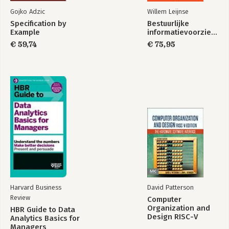
Bekijk alle boeken
Gojko Adzic
Willem Leijnse
Specification by
Bestuurlijke
Example
informatievoorziening
€ 59,74
€ 75,95
Harvard Business
David Patterson
Review
Computer
Organization and
HBR Guide to Data
Design RISC-V
Analytics Basics for
Edition
Managers