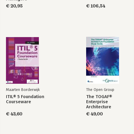
€ 20,95
€ 106,54
Maarten Borderwijk
The Open Group
ITIL® 5 Foundation
The TOGAF®
Courseware
Enterprise
Architecture
Foundation Study
€ 43,60
€ 49,00
Guide