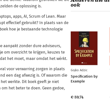
Anderen die di
ook
 zelden de oplossing is.
laptops, apps, AI, Scrum of Lean. Maar
pt effectief gebruikt? In plaats van de
t boek hoe je bestaande technologie
ptie aanpakt zonder dure adviseurs,
je om overzicht te krijgen, keuzes te
mdat het moet, maar omdat het wérkt.
ral voor verwarring zorgen in plaats
Gojko Adzic
and een dag afwezig is. Of waarom die
Specification by
Example
et werkte. Dit boek geeft je niet
n om het beter te doen. Geen gedoe,
€ 59,74