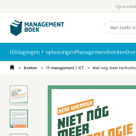
Op werkda
Uitdagingen + oplossingen
Managementboeken
Ove
Boeken
IT-management / ICT
Niet nóg meer technolo