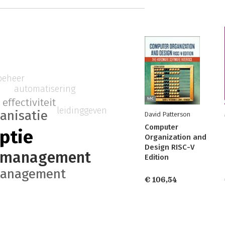
beheer
automatisering
effectiviteit
leidinggeven
anisatie
David Patterson
Computer
ptie
Organization and
Design RISC-V
rmanagement
Edition
anagement
€ 106,54