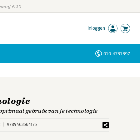
 vanaf €20
Inloggen
010-4731397
Personen
Trefwoorden
nologie
 optimaal gebruik van je technologie
k
9789463564175