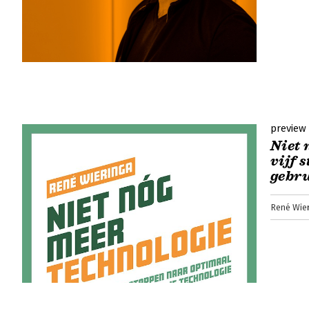
preview
Niet 
vijf 
gebr
René Wie