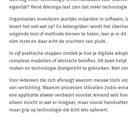
eigenlijk?' René Wieringa laat zien dat méér technologie
Organisaties investeren jaarlijks miljarden in software, 
levert het ook wat op? En belangrijker: wordt het überhau
volgende tool of methode binnen te halen, leer je in di
slim inzet en daar echt de vruchten van plukt.
In vijf praktische stappen ontdek je hoe je digitale ado
complexe modellen of abstracte beloftes. Dit boek helpt 
maken en technologie doelgericht te gebruiken. Niet o
Voor iedereen die zich afvraagt waarom nieuwe tools voo
van verlichting. Waarom processen stilvallen zodra iem
ene applicatie alweer verdwijnt voordat iemand wist hoe h
alleen inzicht in wat er misgaat, maar vooral handvatte
maar grip op technologie die écht iets oplevert.