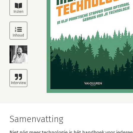
Samenvatting
Niet nóg meer technologie is hét handboek voor iederee