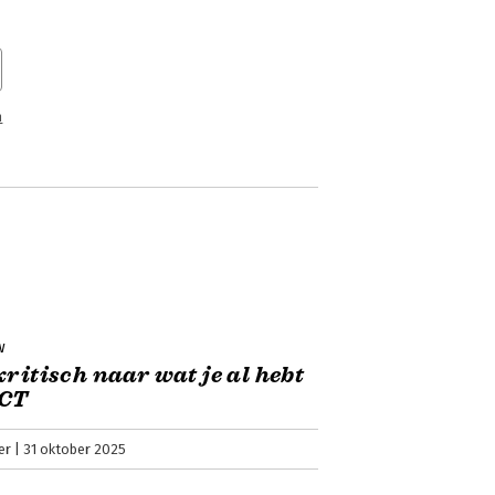
n
w
kritisch naar wat je al hebt
ICT
er
31 oktober 2025