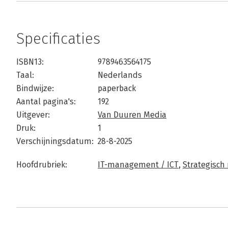
Specificaties
ISBN13:
9789463564175
Taal:
Nederlands
Bindwijze:
paperback
Aantal pagina's:
192
Uitgever:
Van Duuren Media
Druk:
1
Verschijningsdatum:
28-8-2025
Hoofdrubriek:
IT-management / ICT
,
Strategisc