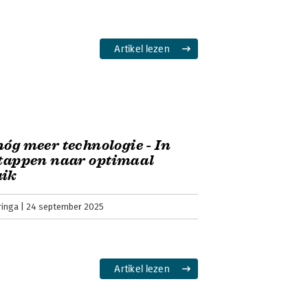
Artikel lezen
nóg meer technologie - In
stappen naar optimaal
uik
ringa
24 september 2025
Artikel lezen