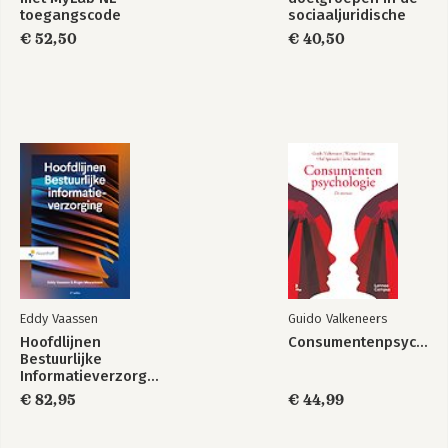
toegangscode
sociaaljuridische
dienstverlening
€ 52,50
€ 40,50
Eddy Vaassen
Guido Valkeneers
Hoofdlijnen
Consumentenpsychologie
Bestuurlijke
Informatieverzorging
€ 82,95
€ 44,99