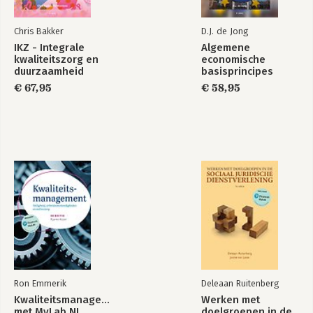
Bekijk alle boeken
Chris Bakker
D.J. de Jong
IKZ - Integrale
Algemene
kwaliteitszorg en
economische
duurzaamheid
basisprincipes
€ 67,95
€ 58,95
Ron Emmerik
Deleaan Ruitenberg
Kwaliteitsmanagement,
Werken met
met MyLab NL
doelgroepen in de