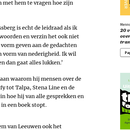
en met hem te vragen hoe zijn
Menno
berg is echt de leidraad als ik
20 
twoorden en verzin het ook niet
over
tra
ik vorm geven aan de gedachten
en vorm van nederigheid. Ik wil
Pa
 en dan gaat alles lukken.’
g aan waarom hij mensen over de
fy tot Talpa, Stena Line en de
 in hoe hij van alle gesprekken en
 in een boek stopt.
lem van Leeuwen ook het