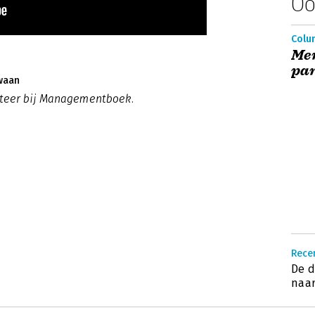
Oo
Colu
Men
pa
waan
eteer bij Managementboek.
Rece
De d
naar