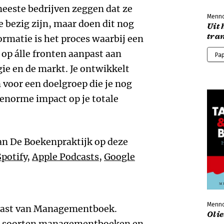
eeste bedrijven zeggen dat ze
Menno
e bezig zijn, maar doen dit nog
Uit 
tra
ormatie is het proces waarbij een
 op álle fronten aanpast aan
Pa
ie en de markt. Je ontwikkelt
voor een doelgroep die je nog
 enorme impact op je totale
van De Boekenpraktijk op deze
Spotify
,
Apple Podcasts
,
Google
Menno
dcast van Managementboek.
Oli
de soorten managementboeken en