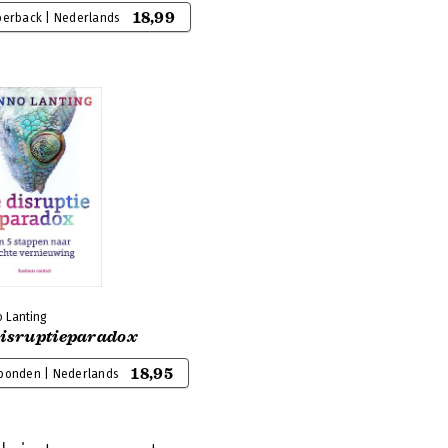
18,99
perback | Nederlands
 Lanting
disruptieparadox
18,95
bonden | Nederlands