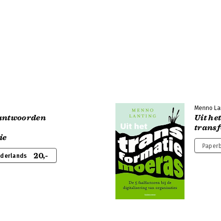
Menno La
 antwoorden
Uit he
trans
ie
Paperb
20,-
ederlands