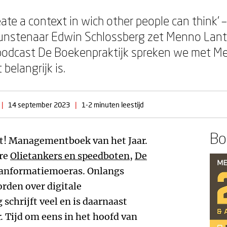
create a context in wich other people can think
unstenaar Edwin Schlossberg zet Menno Lanting
podcast De Boekenpraktijk spreken we met Men
belangrijk is.
|
14 september 2023
|
1-2 minuten leestijd
Boe
ct! Managementboek van het Jaar.
ere
Olietankers en speedboten
,
De
ranformatiemoeras. Onlangs
rden over digitale
g
schrijft veel en is daarnaast
. Tijd om eens in het hoofd van