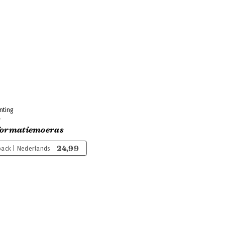
nting
t
formatiemoeras
24,99
ack | Nederlands