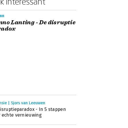
k interessant
mn
no Lanting - De disruptie
radox
nsie | Sjors van Leeuwen
isruptieparadox - In 5 stappen
 echte vernieuwing