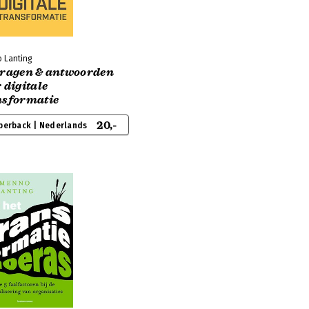
 Lanting
vragen & antwoorden
 digitale
nsformatie
20,-
perback | Nederlands