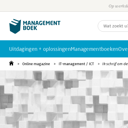
Op werkda
Uitdagingen + oplossingen
Managementboeken
Ove
Online magazine
IT-management / ICT
Ik schrijf om d