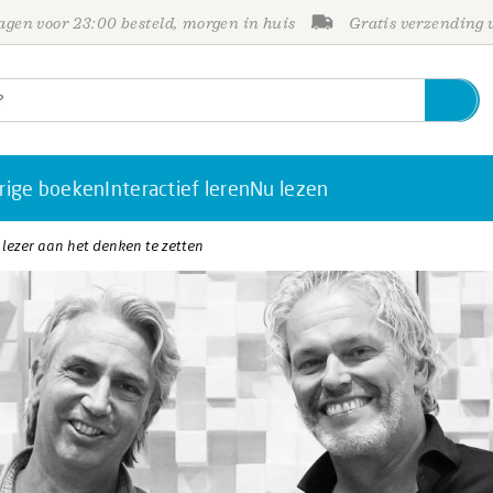
gen voor 23:00 besteld, morgen in huis
Gratis verzending
rige boeken
Interactief leren
Nu lezen
e lezer aan het denken te zetten