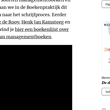
Pa
aan we in de Boekenpraktijk dit
 naar het schrijfproces. Eerder
 de Rooy
,
Henk Jan Kamsteeg
en
vind je
hier een boekenlijst over
n van managementboeken
.
Menno
De 
Ge