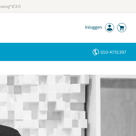
 vanaf €20
Inloggen
010-4731397
Personen
Trefwoorden