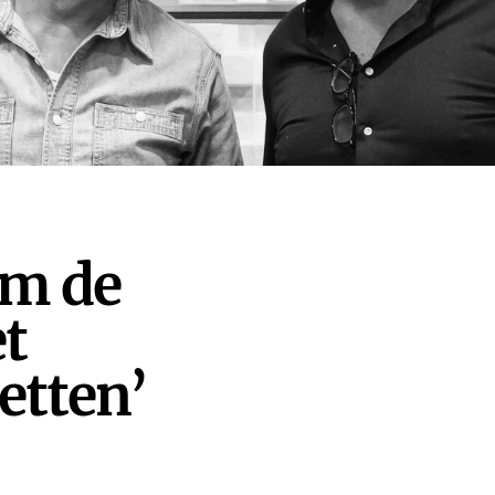
om de
et
etten’