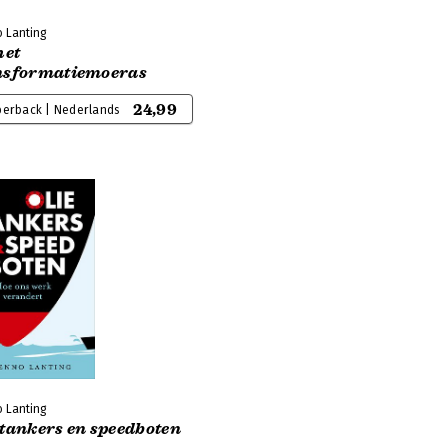
 Lanting
het
nsformatiemoeras
24,99
perback | Nederlands
 Lanting
etankers en speedboten