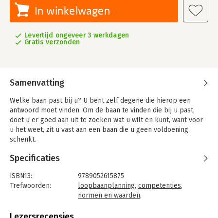
In winkelwagen
Levertijd ongeveer 3 werkdagen
Gratis verzonden
Samenvatting
Welke baan past bij u? U bent zelf degene die hierop een
antwoord moet vinden. Om de baan te vinden die bij u past,
doet u er goed aan uit te zoeken wat u wilt en kunt, want voor
u het weet, zit u vast aan een baan die u geen voldoening
schenkt.
'Loopbaan-ankers' helpt u op een systematisch manier te
Specificaties
ontdekken over welke kwaliteiten u beschikt en wat u ermee
wilt en kunt. Door middel van hulpmiddelen als een
ISBN13:
9789052615875
loopbaanoriëntatielijst en een interview met een partner komt
Trefwoorden:
loopbaanplanning
,
competenties
,
u erachter wat uw loopbaan-anker, een combinatie van uw
normen en waarden
,
talenten, drijfveren en waarden, nu eigenlijk is. Kennis van uw
loopbaanontwikkeling
'Anker' is nodig bij het zoeken en vinden van de baan die bij u
Taal:
Nederlands
Lezersrecensies