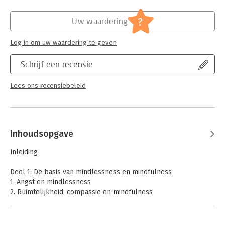
Hoofdrubriek:
Persoonlijke effectiviteit
?
Uw waardering
Log in om uw waardering te geven
Schrijf een recensie
Lees ons recensiebeleid
Inhoudsopgave
Inleiding
Deel 1: De basis van mindlessness en mindfulness
1. Angst en mindlessness
2. Ruimtelijkheid, compassie en mindfulness
3. Je lichaam ontspannen en rustig ademhalen
Deel 2: Veelvoorkomende blokkades bij mindfulness