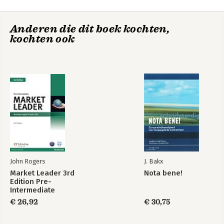
4. Illusies
5. Zelfmisleiding
Anderen die dit boek kochten,
6. Gehechtheid
kochten ook
7. Agressie
Deel 3: Mindfulness ontwikkelen in alle aspecten van het leven
8. Aandacht voor dagelijkse bezigheden
9. Haikubewustzijn
10. Mindful zijn in relaties met anderen
11. Eerst vanuit je ahrt
Nawoord
Dankwoord
Literatuur
John Rogers
J. Bakx
Market Leader 3rd
Nota bene!
Edition Pre-
Intermediate
Practice File &
€ 26,92
€ 30,75
Practice File CD
Pack