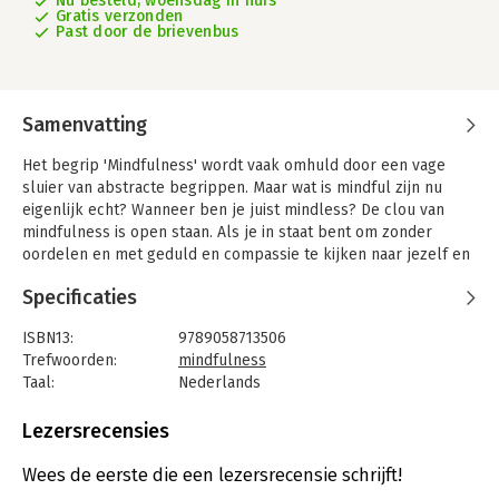
Nu besteld, woensdag in huis
Gratis verzonden
Past door de brievenbus
Samenvatting
Het begrip 'Mindfulness' wordt vaak omhuld door een vage
sluier van abstracte begrippen. Maar wat is mindful zijn nu
eigenlijk echt? Wanneer ben je juist mindless? De clou van
mindfulness is open staan. Als je in staat bent om zonder
oordelen en met geduld en compassie te kijken naar jezelf en
alles om je heen, ontdek je de ware schoonheid die in alles
Specificaties
verborgen zit. Dat klinkt wellicht wat zweverig maar het komt
erop neer dat je accepteert wat is en geniet van ieder moment.
ISBN13:
9789058713506
Het levert je een ontspannen maar allerminst oppervlakkig
Trefwoorden:
mindfulness
leven op.
Taal:
Nederlands
Het Werkboek Mindfulness introduceert je in deze manier van
Bindwijze:
paperback
leven. Thomas Roberts laat je stap voor stap ervaren wat
Aantal pagina's:
173
Lezersrecensies
mindfulness en mindlesness is. Met elke stap worden angsten
Uitgever:
Uitgeverij Thema
en negatieve illusies kleiner door oefeningen. Zo kom je terug
Druk:
1
Wees de eerste die een lezersrecensie schrijft!
bij je essentie, bij dat wat jou gelukkig maakt.
Verschijningsdatum:
14-8-2010