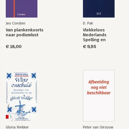
Jeu Consten
D. Pak
Van plankenkoorts
Vlekkeloos
naar podiumlust
Nederlands
Spelling en
grammatica,
€ 18,00
€ 9,95
Taalniveau 3F en 4F
Gloria Wekker
Peter van Oirsouw