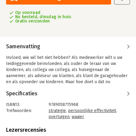
Op voorraad
Nu besteld, dinsdag in huis
Gratis verzonden
Samenvatting
Invloed, wie wil het niet hebben? Als medewerker wilt u uw
leidinggevende beïnvloeden, als ouder de leraar van uw
kinderen, als collega uw collega, als huiseigenaar de
aannemer, als adviseur uw klanten, als klant de garagehouder
en als opvoeder uw kinderen. Maar hoe doet u dat nu
effectief?
Specificaties
Het vergroten van uw invloed begint met het beantwoorden
van twee vragen: Wat wil ik bereiken in deze situatie (doel)? En
ISBN13:
9789058715968
hoe kan ik dat het beste aanpakken (strategie)? Vervolgens
Trefwoorden:
strategie
,
persoonlijke effectiviteit
,
neemt u het initiatief (beweging). Dit 1-2-3-tje is de basis. Doel,
overtuigen
,
waaier
strategie en beweging.
Taal:
Nederlands
Bindwijze:
waaier (L)
Lezersrecensies
Deze handige waaier laat zien in welke dagelijkse situaties
Aantal pagina's:
30