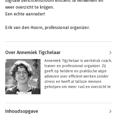
digitale berichtenstroom efficiënt te verwerken en
weer overzicht te krijgen.
Een echte aanrader!
Erik van den Hoorn, professional organizer.
Over Annemiek Tigchelaar
Annemiek Tigchelaar is werkdruk coach, 
trainer en professional organizer. Zij 
geeft op heldere en praktische wijze 
adviezen over efficiënt werken zonder 
stress en heeft al talloze mensen 
geholpen om meer rust en overzicht te 
ervaren. Eerder schreef zij de boeken 
Stop de stapels (2011) en Grip op je e-
Andere boeken door Annemiek
mail (2013).
Tigchelaar
Inhoudsopgave