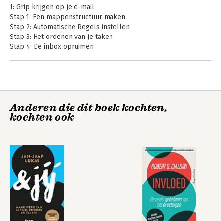
1: Grip krijgen op je e-mail
Stap 1: Een mappenstructuur maken
Stap 2: Automatische Regels instellen
Stap 3: Het ordenen van je taken
Stap 4: De inbox opruimen
2: Grip houden op je e-mail
Gouden greep 1: Laat je niet afleiden
Gouden greep 2: Maak tijd voor e-mail en taken
Gouden greep 3: Beslis direct
Anderen die dit boek kochten,
Gouden greep 4: (Ver)werk sneller
Grip op je stress
Grip op je stress
kochten ook
Gouden greep 5: Stel duidelijke berichten op
Gouden greep 6: Verstuur minder e-mail
Gouden greep 7: Ontvang minder e-mail
Gouden greep 8: Onderhoud je mappen
Bekijk alle boeken