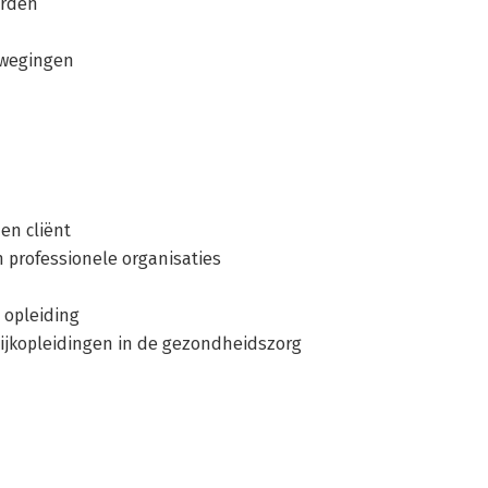
orden
rwegingen
en cliënt
n professionele organisaties
 opleiding
ktijkopleidingen in de gezondheidszorg