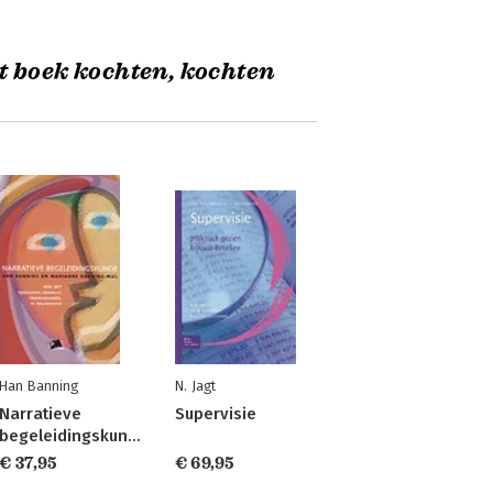
t boek kochten, kochten
Han Banning
N. Jagt
Narratieve
Supervisie
begeleidingskunde
€ 37,95
€ 69,95