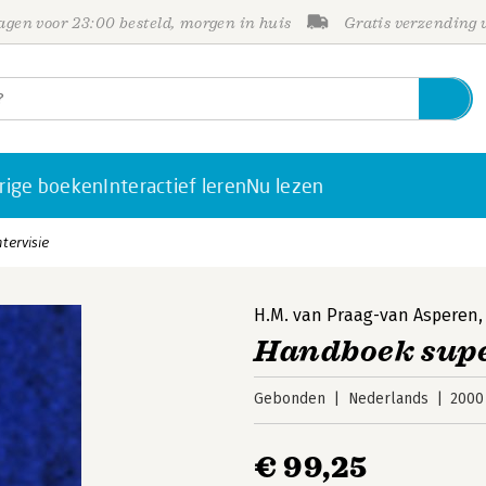
gen voor 23:00 besteld, morgen in huis
Gratis verzending
rige boeken
Interactief leren
Nu lezen
tervisie
H.M. van Praag-van Asperen
Handboek super
Gebonden
Nederlands
2000
€ 99,25