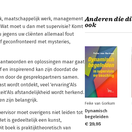
Anderen die di
rk, maatschappelijk werk, management
ook
. Wat moet u dan met supervisie? Komt
u jegens uw cliënten allemaal fout
lf geconfronteerd met mysteries,
r antwoorden en oplossingen maar gaat
ef en inspirerend kan zijn doordat de
nden door de gesprekspartners samen.
ast wordt ontdekt, veel 'ervaring'Als
teit'Als afstandelijkheid wordt herkend.
n zijn belangrijk.
Feike van Gorkum
Dynamisch
ervisor moet overigens niet leiden tot
begeleiden
et is gedeeltelijk een kunst,
€ 29,95
it boek is praktijktheoretisch van