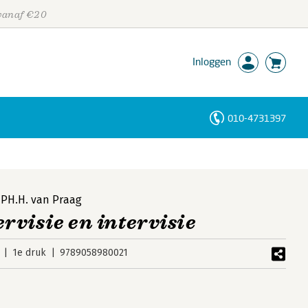
 vanaf €20
Inloggen
010-4731397
Personen
Trefwoorden
,
PH.H. van Praag
visie en intervisie
1e druk
9789058980021