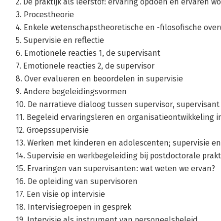
2. De praktijk als leerstof: ervaring opdoen en ervaren w
3. Procestheorie
4. Enkele wetenschapstheoretische en -filosofische ove
5. Supervisie en reflectie
6. Emotionele reacties 1, de supervisant
7. Emotionele reacties 2, de supervisor
8. Over evalueren en beoordelen in supervisie
9. Andere begeleidingsvormen
10. De narratieve dialoog tussen supervisor, supervisant 
11. Begeleid ervaringsleren en organisatieontwikkeling i
12. Groepssupervisie
13. Werken met kinderen en adolescenten; supervisie en
14. Supervisie en werkbegeleiding bij postdoctorale pra
15. Ervaringen van supervisanten: wat weten we ervan?
16. De opleiding van supervisoren
17. Een visie op intervisie
18. Intervisiegroepen in gesprek
19. Intervisie als instrument van personeelsbeleid