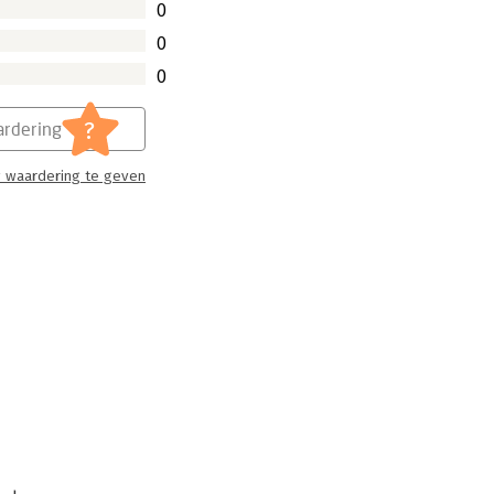
0
0
0
?
rdering
 waardering te geven