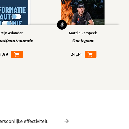
5
rtijn Aslander
Martijn Verspeek
matieautonomie
Goeiegast
4,99
24,34
ersoonlijke effectiviteit