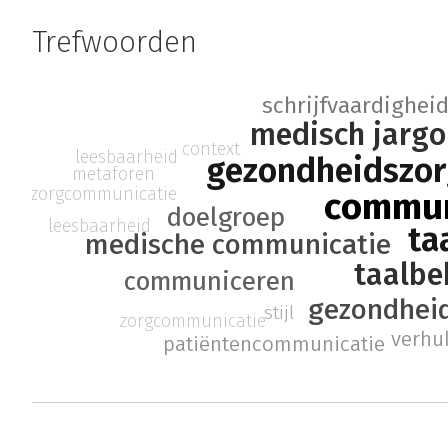
Trefwoorden
schrijfvaardighei
medisch jarg
context
leesbaarheid
gezondheidszo
metaforen
zorgcommunicatie
commun
doelgroep
leesbaarheid
ta
medische communicatie
taalbe
communiceren
gezondheid
stijl
zorgcommunicatie
verhu
patiëntencommunicatie