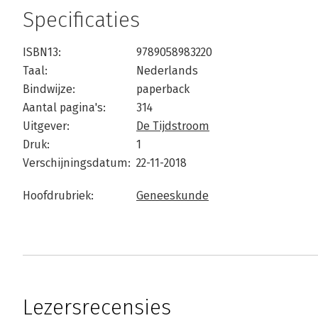
Specificaties
ISBN13:
9789058983220
Taal:
Nederlands
Bindwijze:
paperback
Aantal pagina's:
314
Uitgever:
De Tijdstroom
Druk:
1
Verschijningsdatum:
22-11-2018
Hoofdrubriek:
Geneeskunde
Lezersrecensies