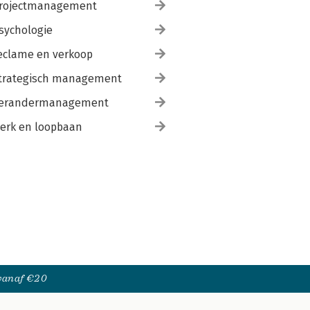
rojectmanagement
sychologie
eclame en verkoop
trategisch management
erandermanagement
erk en loopbaan
 vanaf €20