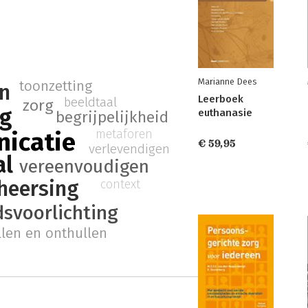
d
Marianne Dees
toonzetting
on
Leerboek
beeldtaal
zorg
rg
euthanasie
begrijpelijkheid
metaforen
icatie
€ 59,95
verlevendigen
al
vereenvoudigen
heersing
context
svoorlichting
llen en onthullen