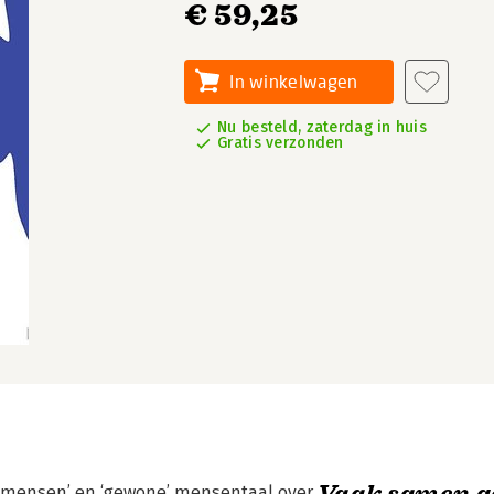
€ 59,25
In winkelwagen
Nu besteld, zaterdag in huis
Gratis verzonden
Vaak samen g
he mensen’ en ‘gewone’ mensentaal over