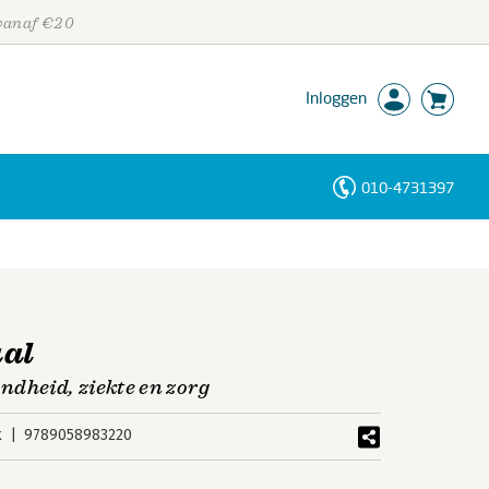
 vanaf €20
Inloggen
010-4731397
Personen
Trefwoorden
al
ndheid, ziekte en zorg
k
9789058983220