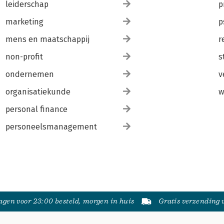
leiderschap
p
marketing
p
mens en maatschappij
r
non-profit
s
ondernemen
v
organisatiekunde
w
personal finance
personeelsmanagement
gen voor 23:00 besteld, morgen in huis
Gratis verzending