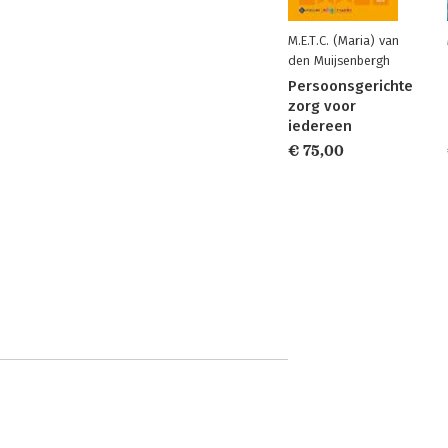
M.E.T.C. (Maria) van
den Muijsenbergh
Persoonsgerichte
zorg voor
iedereen
€ 75,00