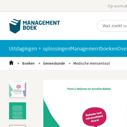
Op werkda
Uitdagingen + oplossingen
Managementboeken
Ove
Boeken
Geneeskunde
Medische mensentaal