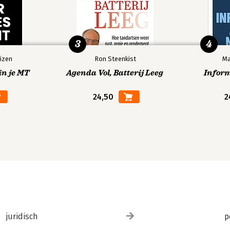
3
4
izen
Ron Steenkist
Ma
in je MT
Agenda Vol, Batterij Leeg
Infor
24,50
2
juridisch
p