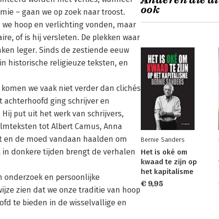
Anderen die di
ook
mie – gaan we op zoek naar troost.
n we hoop en verlichting vonden, maar
ire, of is hij versleten. De plekken waar
aken leger. Sinds de zestiende eeuw
n historische religieuze teksten, en
m komen we vaak niet verder dan clichés
t achterhoofd ging schrijver en
Hij put uit het werk van schrijvers,
lmteksten tot Albert Camus, Anna
oost en de moed vandaan haalden om
Bernie Sanders
cht in donkere tijden brengt de verhalen
Het is oké om
kwaad te zijn op
het kapitalisme
n onderzoek en persoonlijke
€ 9,95
ijze zien dat we onze traditie van hoop
d te bieden in de wisselvallige en