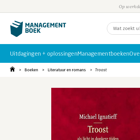
Op werkda
Uitdagingen + oplossingen
Managementboeken
Ove
Boeken
Literatuur en romans
Troost