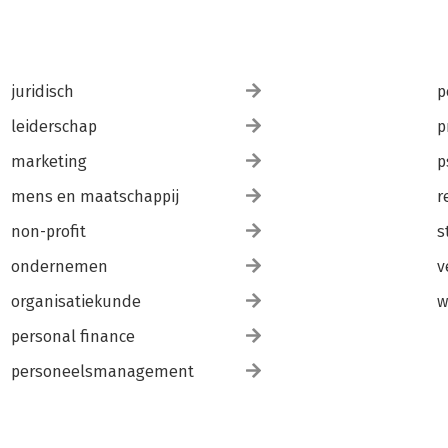
juridisch
p
leiderschap
p
marketing
p
mens en maatschappij
r
non-profit
s
ondernemen
v
organisatiekunde
w
personal finance
personeelsmanagement