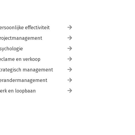
ersoonlijke effectiviteit
rojectmanagement
sychologie
eclame en verkoop
trategisch management
erandermanagement
erk en loopbaan