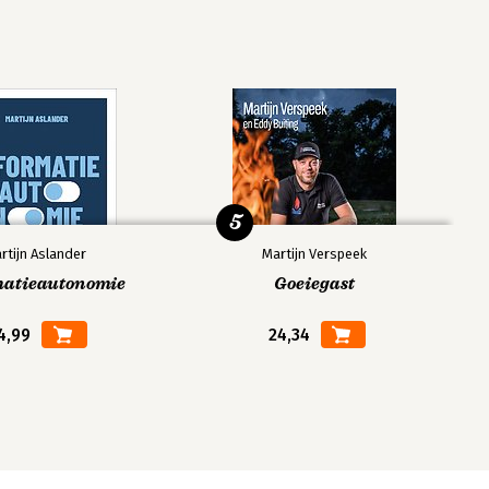
5
rtijn Aslander
Martijn Verspeek
matieautonomie
Goeiegast
4,99
24,34