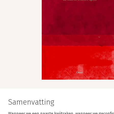
Samenvatting
Wanneer we een naaste kwijtraken, wanneer we geconfr