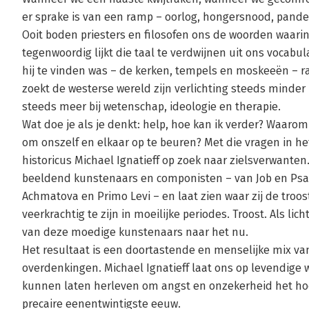
er sprake is van een ramp – oorlog, hongersnood, pande
Ooit boden priesters en filosofen ons de woorden waari
tegenwoordig lijkt die taal te verdwijnen uit ons vocabula
hij te vinden was – de kerken, tempels en moskeeën – r
zoekt de westerse wereld zijn verlichting steeds minder i
steeds meer bij wetenschap, ideologie en therapie.
Wat doe je als je denkt: help, hoe kan ik verder? Waaro
om onszelf en elkaar op te beuren? Met die vragen in he
historicus Michael Ignatieff op zoek naar zielsverwanten. 
beeldend kunstenaars en componisten – van Job en Psa
Achmatova en Primo Levi – en laat zien waar zij de tr
veerkrachtig te zijn in moeilijke periodes. Troost. Als li
van deze moedige kunstenaars naar het nu.
Het resultaat is een doortastende en menselijke mix va
overdenkingen. Michael Ignatieff laat ons op levendige w
kunnen laten herleven om angst en onzekerheid het hoof
precaire eenentwintigste eeuw.