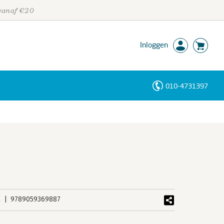
 vanaf €20
Inloggen
010-4731397
Personen
Trefwoorden
k
9789059369887