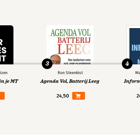
3
4
izen
Ron Steenkist
Ma
in je MT
Agenda Vol, Batterij Leeg
Infor
24,50
2