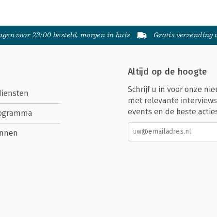
gen voor 23:00 besteld, morgen in huis
Gratis verzending
Altijd op de hoogte
Schrijf u in voor onze nie
diensten
met relevante interviews
events en de beste actie
rogramma
nnen