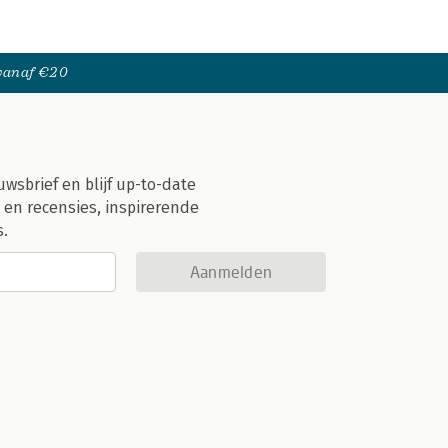
 vanaf €20
uwsbrief en blijf up-to-date
 en recensies, inspirerende
s.
Aanmelden