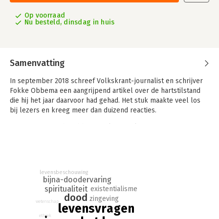
Op voorraad
Nu besteld, dinsdag in huis
Samenvatting
In september 2018 schreef Volkskrant-journalist en schrijver
Fokke Obbema een aangrijpend artikel over de hartstilstand
die hij het jaar daarvoor had gehad. Het stuk maakte veel los
bij lezers en kreeg meer dan duizend reacties.
De ervaring riep bij Obbema zelf grote levensvragen op, wat
resulteerde in ‘de beste interviewserie van 2018’, aldus Matthijs
van Nieuwkerk. Vanaf oktober 2018 publiceerde Obbema een
veertigtal prikkelende gesprekken met zeer uiteenlopende
gesprekspartners, waarbij de eerste vraag telkens luidde: ‘Wat
levensbeschouwing
is de zin van ons leven?’
bijna-doodervaring
spiritualiteit
existentialisme
In De zin van het leven bundelt Obbema deze gesprekken én
dood
zingeving
het artikel waarmee alles begon. Het resultaat is een boek vol
wetenschap
levensvragen
inspirerende antwoorden op vragen die we ons allemaal wel
ethiek