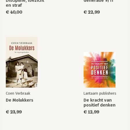
Discipline, toezicht
Generatie 9/11
Epiloog: Zeven inzichten 345
en straf
Verantwoording en dankwoord 368
€ 40,00
€ 22,99
Coen Verbraak
Lantaarn publishers
De Molukkers
De kracht van
positief denken
€ 23,99
€ 12,99