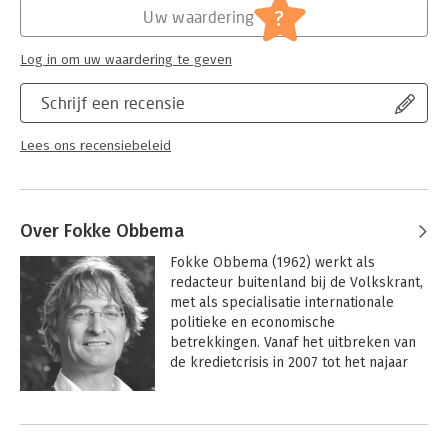
?
Uw waardering
Log in om uw waardering te geven
Schrijf een recensie
Lees ons recensiebeleid
Over Fokke Obbema
Fokke Obbema (1962) werkt als 
redacteur buitenland bij de Volkskrant, 
met als specialisatie internationale 
politieke en economische 
betrekkingen. Vanaf het uitbreken van 
de kredietcrisis in 2007 tot het najaar 
van 2011 was hij chef van de 
economieredactie en economisch 
Andere boeken door Fokke Obbema
commentator van de krant. In die 
hoedanigheid bezocht hij China en 