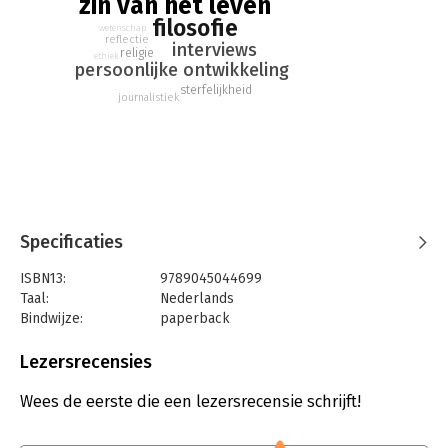
zin van het leven
eens stellen, maar zelden expliciet beantwoorden.
filosofie
wetenschap
reflectie
interviews
religie
ethiek
persoonlijke ontwikkeling
sterfelijkheid
journalistiek
Specificaties
ISBN13:
9789045044699
Taal:
Nederlands
Bindwijze:
paperback
Aantal pagina's:
368
Uitgever:
Atlas-Contact
Lezersrecensies
Druk:
1
Verschijningsdatum:
16-9-2021
Wees de eerste die een lezersrecensie schrijft!
Hoofdrubriek:
Psychologie