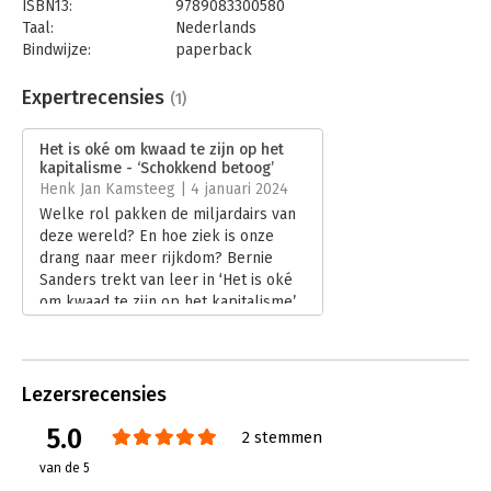
ISBN13:
9789083300580
Taal:
Nederlands
Bindwijze:
paperback
Aantal pagina's:
368
Uitgever:
Bot uitgevers
Expertrecensies
(1)
Druk:
1
Verschijningsdatum:
5-10-2023
Het is oké om kwaad te zijn op het
kapitalisme - ‘Schokkend betoog’
Hoofdrubriek:
Mens en maatschappij
Henk Jan Kamsteeg | 4 januari 2024
Welke rol pakken de miljardairs van
deze wereld? En hoe ziek is onze
drang naar meer rijkdom? Bernie
Sanders trekt van leer in ‘Het is oké
om kwaad te zijn op het kapitalisme’.
Een schokkend betoog.
Lees verder
Lezersrecensies
5.0
2 stemmen
van de 5