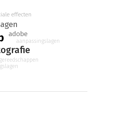
iale effecten
lagen
adobe
p
aanpassingslagen
tografie
gereedschappen
gslagen