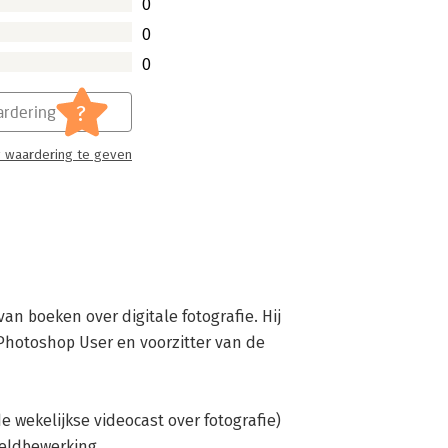
0
0
0
?
rdering
 waardering te geven
n boeken over digitale fotografie. Hij 
 Photoshop User en voorzitter van de 
 wekelijkse videocast over fotografie) 
eldbewerking.
