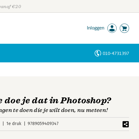
 vanaf €20
Inloggen
010-4731397
Personen
Trefwoorden
e doe je dat in Photoshop?
ngen te doen die je wilt doen, nu meteen!
6
1e druk
9789059409347