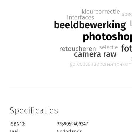
kleurcorrectie
spec
interfaces
beeldbewerking
photosho
fo
selectie
retoucheren
camera raw
gereedschappen
aanpassin
Specificaties
ISBN13:
9789059409347
Taal:
Nederlands