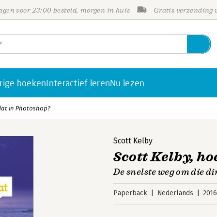
gen voor 23:00 besteld, morgen in huis
Gratis verzending
rige boeken
Interactief leren
Nu lezen
 dat in Photoshop?
Scott Kelby
Scott Kelby, ho
De snelste weg om die di
Paperback
Nederlands
201