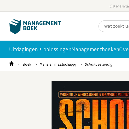
Op werkda
Uitdagingen + oplossingen
Managementboeken
Ove
Boek
Mens en maatschappij
Schokbestendig