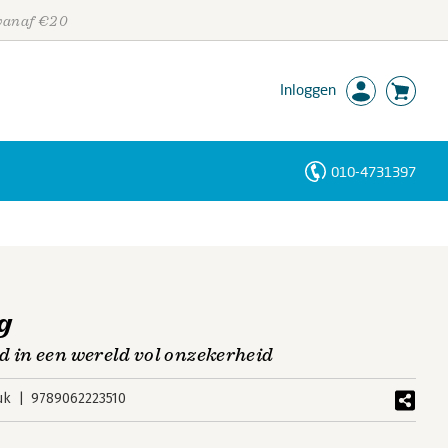
 vanaf €20
Inloggen
010-4731397
Personen
Trefwoorden
g
d in een wereld vol onzekerheid
uk
9789062223510