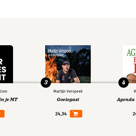
3
4
izen
Martijn Verspeek
R
in je MT
Goeiegast
Agenda V
24,34
2