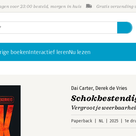
gen voor 23:00 besteld, morgen in huis
Gratis verzending
rige boeken
Interactief leren
Nu lezen
Dai Carter
,
Derek de Vries
Schokbestendi
Vergroot je weerbaarhei
Paperback
NL
2025
1e dr