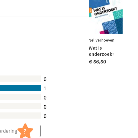
Nel Verhoeven
Wat is
onderzoek?
€ 56,50
0
1
0
0
0
?
rdering