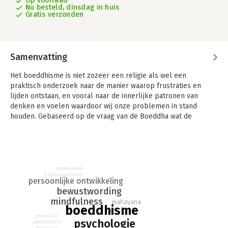
Op voorraad
Nu besteld, dinsdag in huis
Gratis verzonden
Samenvatting
Het boeddhisme is niet zozeer een religie als wel een
praktisch onderzoek naar de manier waarop frustraties en
lijden ontstaan, en vooral naar de innerlijke patronen van
denken en voelen waardoor wij onze problemen in stand
houden. Gebaseerd op de vraag van de Boeddha wat de
oorzaak is van ons lijden, ontwikkelden in de loop van 2500
jaar duizenden leraren een enorme schat aan psychologische
inzichten. Daarnaast ontstonden in het boeddhisme ook vele
praktische methoden zoals meditatie en yogaoefeningen, die
gericht zijn op de directe bewustwording en bevrijding.
oplettendheid
frustratiepatronen
persoonlijke ontwikkeling
Dit boek geeft een helder overzicht van de verschillende
bewustwording
psychologische inzichten en oefeningen uit de vier
mindfulness
mahayana
belangrijkste boeddhistische stromingen – hinayana, mahayana,
boeddhisme
vajrayana (tantra) en dzokchen – die elkaar naadloos aanvullen
bewustzijn
psychologie
oplettendheid
en uiteindelijk kunnen leiden tot de ultieme bevrijding of