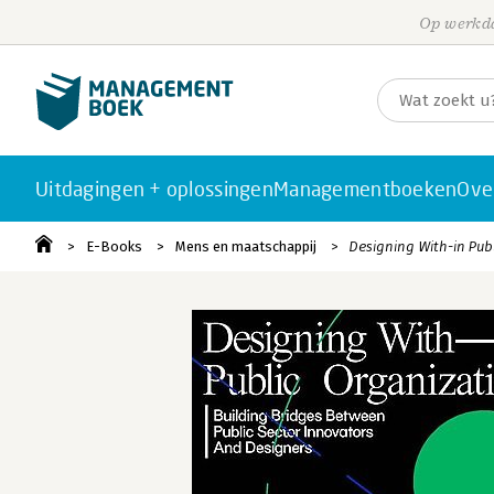
Op werkda
Uitdagingen + oplossingen
Managementboeken
Ove
E-Books
Mens en maatschappij
Designing With-in Pub