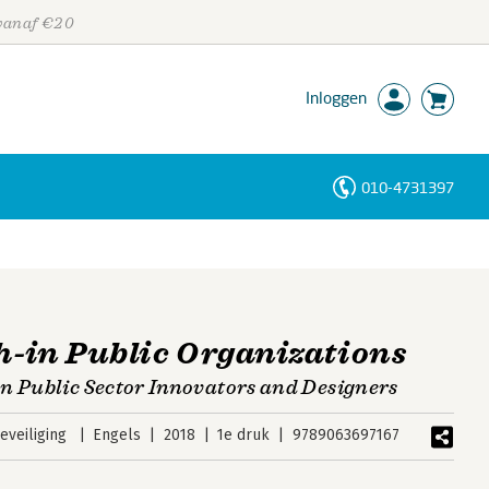
 vanaf €20
Inloggen
010-4731397
Personen
Trefwoorden
h-in Public Organizations
n Public Sector Innovators and Designers
veiliging
Engels
2018
1e druk
9789063697167