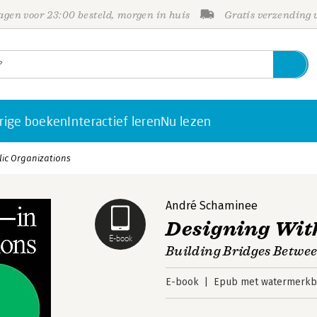
gen voor 23:00 besteld, morgen in huis
Gratis verzending
rige boeken
Interactief leren
Nu lezen
lic Organizations
André Schaminee
Designing Wit
E-book
Building Bridges Betwee
E-book
Epub met watermerkbe