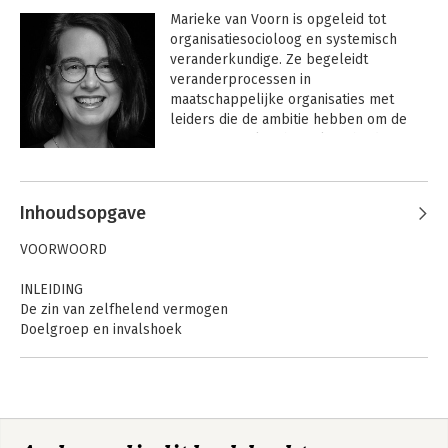
Marieke van Voorn is opgeleid tot 
organisatiesocioloog en systemisch 
veranderkundige. Ze begeleidt 
veranderprocessen in 
maatschappelijke organisaties met 
leiders die de ambitie hebben om de 
energie, veerkracht en lenigheid van 
hun organisatie en sector te 
Andere boeken door Marieke van
bevorderen.
Voorn
Inhoudsopgave
VOORWOORD
INLEIDING
De zin van zelfhelend vermogen
Doelgroep en invalshoek
Maatschappelijke relevantie
Leeswijzer
HOOFDSTUK 1
HER-INNER JE HEELHEID