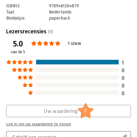
ISBN13:
9789461264879
Taal:
Nederlands
Bindwijze:
paperback
Aantal pagina's:
248
Uitgever:
Uitgeverij Haystack
Lezersrecensies
(1)
Druk:
1
5.0
Verschijningsdatum:
20-1-2022
1 stem
van de 5
Hoofdrubriek:
Organisatiekunde
1
0
0
0
0
?
Uw waardering
Log in om uw waardering te geven