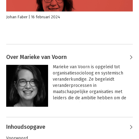
Johan Faber
16 februari 2024
Over Marieke van Voorn
Marieke van Voorn is opgeleid tot 
organisatiesocioloog en systemisch 
veranderkundige. Ze begeleidt 
veranderprocessen in 
maatschappelijke organisaties met 
leiders die de ambitie hebben om de 
energie, veerkracht en lenigheid van 
hun organisatie en sector te 
Andere boeken door Marieke van
bevorderen.
Voorn
Inhoudsopgave
Voorwoord