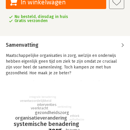
In winkelwagen
Nu besteld, dinsdag in huis
Gratis verzonden
Samenvatting
Maatschappelijke organisaties in zorg, welzijn en onderwijs
hebben eigenlijk geen tijd om ziek te zijn omdat ze cruciaal
zijn voor heel de samenleving. Toch kampen ze met hun
gezondheid. Hoe maak je ze beter?
Door overregulering en administratieve lastendruk, hoge
werkdruk, te veel verzuim en personeelsverloop,
systeemblind leiderschap, verworven rechten, gebrek aan
integrale benadering
communicatie en tal van andere problemen verkeren veel
verantwoordelijkheid
interventies
maatschappelijke organisaties in een gezondheidscrisis. Hoe
verbinding
veerkracht
kunnen bestuurders en managers zich ontwikkelen tot leiders
gezondheidszorg
ethiek
organisatieverandering
die het zelfhelende vermogen van organisaties herstellen?
zelfreflectie
systemische benadering
Gedreven door haar ervaringen in de zorg en haar passie om
trauma