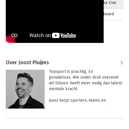
Act Like One
Snowboard
24-01-2026
Over Joost Pluijms
Topsport is prachtig. En 
genadeloos. Wie onder druk overeind 
wil blijven, heeft meer nodig dan talent: 
mentale kracht.

Joost helpt sporters, teams en 
professionals die kracht ontwikkelen 
en duurzaam herstellen. Nuchter, 
Andere boeken door Joost Pluijms
evidence-based: Prepare. Peak. 
Recover. 
