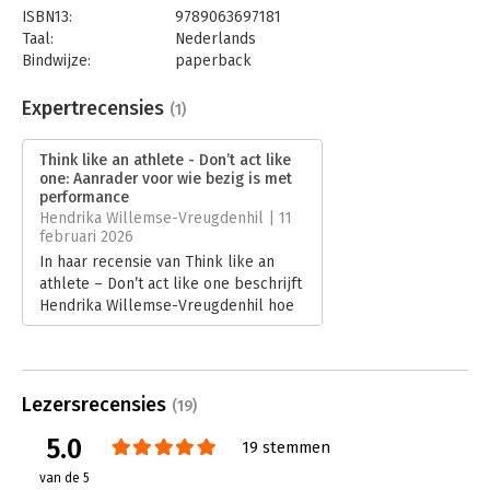
ISBN13:
9789063697181
“Mentale veerkracht onderscheidt kampioenen. Joosts boek,
Taal:
Nederlands
vol geweldige voorbeelden, is onmisbaar voor coaches die dit
Bindwijze:
paperback
bij atleten willen versterken.” — Hugo Haak, Tweevoudig coach
Aantal pagina's:
160
van het jaar NOC*NSF
Uitgever:
BIS Publishers BV
Expertrecensies
(1)
Druk:
1
“Een zeer praktisch boek over veerkracht en weerbaarheid,
Verschijningsdatum:
10-6-2024
erg belangrijk voor mij, iets waar ik dagelijks mee bezig was en
Think like an athlete - Don’t act like
nog steeds ben!” — Ranomi Kromowidjojo, Drievoudig
one: Aanrader voor wie bezig is met
Hoofdrubriek:
Persoonlijke effectiviteit
Olympisch kampioen zwemmen
performance
Hendrika Willemse-Vreugdenhil | 11
februari 2026
In haar recensie van Think like an
athlete – Don’t act like one beschrijft
Hendrika Willemse-Vreugdenhil hoe
Joost Pluijms prestaties, identiteit en
menselijkheid met elkaar verbindt.
Vanuit haar ervaring als topsporter
laat zij zien waarom dit boek geen
Lezersrecensies
(19)
handboek is, maar een spiegel voor
iedereen die serieus met
5.0
19 stemmen
performance en groei bezig is.
van de 5
Lees verder