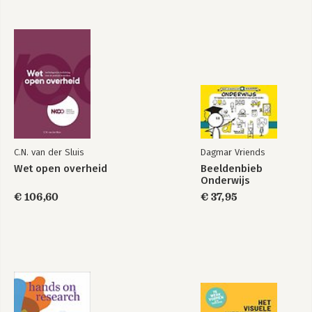
Hoe hij werkt:

TALKS: keynotes & masterclasses

TRAINING: 1-op-1 coaching, 
teamtrajecten, 24–48h-sessies en 
research & advisory

https://joostpluijms.com

https://thinklikeapro.nl
C.N. van der Sluis
Dagmar Vriends
Wet open overheid
Beeldenbieb
Onderwijs
€ 106,60
€ 37,95