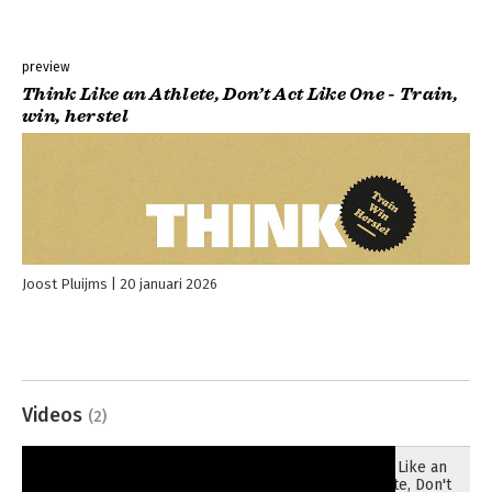
preview
Think Like an Athlete, Don’t Act Like One - Train,
win, herstel
Joost Pluijms
20 januari 2026
Videos
(2)
Think Like an
17-12-2025
Athlete, Don't