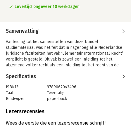
Levertijd ongeveer 10 werkdagen
Samenvatting
Aanleiding tot het samenstellen van deze bundel
studiemateriaal was het feit dat in nagenoeg alle Nederlandse
juridische faculteiten het vak ‘Elementair Internationaal Recht’
verplicht is gesteld. Dit vak is zowel een inleiding tot het
algemene volkenrecht als een inleiding tot het recht van de
internationale organisaties. De bundel bevat dan ook een ruime
Specificaties
selectie volkenrechtelijk basismateriaal. Daarnaast zijn die
bepalingen van het Nederlandse recht opgenomen, die van
ISBN13:
9789067043496
groot belang zijn voor de doorwerking en de toepassing van
Taal:
Tweetalig
het internationale recht in de Nederlandse rechtsorde.
Bindwijze:
paperback
Aantal pagina's:
776
Uitgever:
Ten Brink Uitgevers CB
Lezersrecensies
Druk:
1
Verschijningsdatum:
31-7-2015
Wees de eerste die een lezersrecensie schrijft!