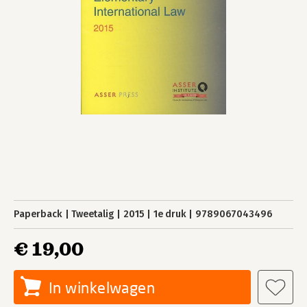
Paperback
Tweetalig
2015
1e druk
9789067043496
€ 19,00
In winkelwagen